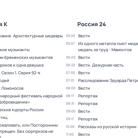
я К
Россия 24
 камне. Архитектурные шедевры
Вести
05:00
Из одного металла льют медал
05:07
кие музыканты
медаль за труд - Мамонтов
ам бременских музыкантов
Вести
06:00
ариков и одна девушка
Вести. Дежурная часть
06:22
. Сезон 1
. Серия 92-я
Вести
07:00
юдей
Расследование Эдуарда Петр
07:01
 Ломоносов
Вести
08:00
ународный фестиваль народной
Репортаж
08:17
Добровидение»
Репортаж
08:31
еские курорты России
Вести
09:00
птиц
Репортаж
09:11
ожаловать, или Посторонним
Рассказы из русской истории
10:00
спрещен. Без сюрпризов не
Вести
11:00
!