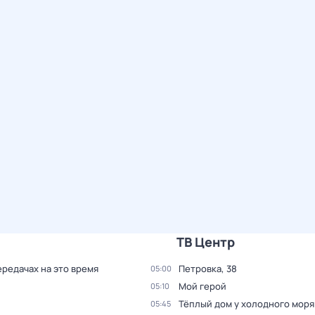
ТВ Центр
ередачах на это время
Петровка, 38
05:00
Мой герой
05:10
Тёплый дом у холодного моря
05:45