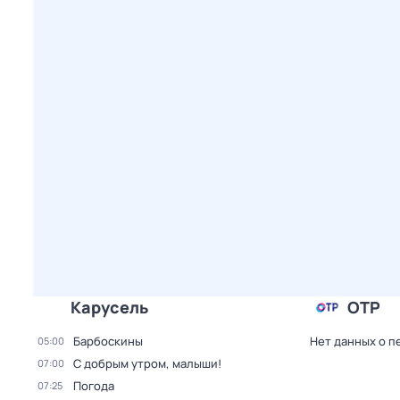
Карусель
ОТР
Барбоскины
Нет данных о п
05:00
С добрым утром, малыши!
07:00
Погода
07:25