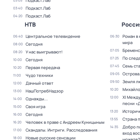
Подкаст.Лаб
03:05
Подкаст.Лаб
03:40
Подкаст.Лаб
04:20
НТВ
Росси
Центральное телевидение
Роман в
06:40
06:30
мира
Сегодня
08:00
Бременс
07:05
У нас выигрывают!
08:20
По след
07:25
Сегодня
10:00
Семь ст
07:45
Первая передача
10:20
Острова
09:05
Чудо техники
11:00
Земля л
09:50
Дачный ответ
12:00
Михайло
10:20
НашПотребНадзор
13:00
XI Межд
12:00
Однажды...
14:00
песни «
Своя игра
15:00
Историч
13:20
Сегодня
16:00
Страна 
13:55
Человек в праве с Андреем Куницыным
16:20
Добро п
14:35
Скандалы. Интриги. Расследования
17:00
вход во
Новые русские сенсации
18:00
можете?