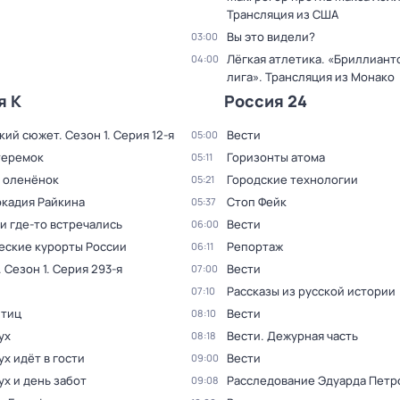
Трансляция из США
Вы это видели?
03:00
Лёгкая атлетика. «Бриллиант
04:00
лига». Трансляция из Монако
я К
Россия 24
кий сюжет
. Сезон 1
. Серия 12-я
Вести
05:00
теремок
Горизонты атома
05:11
 оленёнок
Городские технологии
05:21
ркадия Райкина
Стоп Фейк
05:37
и где-то встречались
Вести
06:00
еские курорты России
Репортаж
06:11
. Сезон 1
. Серия 293-я
Вести
07:00
Рассказы из русской истории
07:10
птиц
Вести
08:10
ух
Вести. Дежурная часть
08:18
х идёт в гости
Вести
09:00
х и день забот
Расследование Эдуарда Петр
09:08