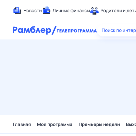
Новости
Личные финансы
Родители и дет
Здоровье
Поиск по инте
Развлечен
Дом и уют
Спорт
Карьера
Авто
Технологи
Жизненные
Сберегаем
Гороскопы
Главная
Моя программа
Премьеры недели
Вых