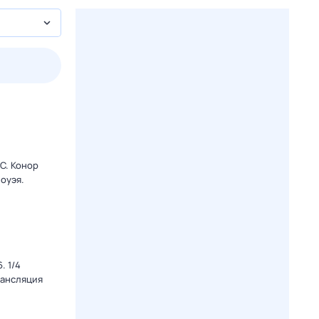
2 авг,
вс
3 авг,
пн
4 авг,
вт
5 авг,
ср
Вчера
Сегодня
C. Конор
оуэя.
. 1/4
рансляция