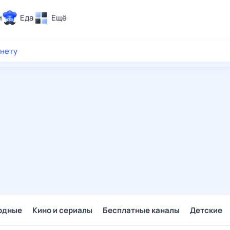
и
Еда
Ещё
Почта
рнету
ия и отдых
Поиск
Погода
ТВ-программа
и и тренды
 ситуации
 вместе
Помощь
одные
Кино и сериалы
Бесплатные каналы
Детские