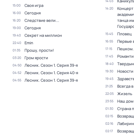
Каникул
14:03
Своя игра
15:00
Концерт
14:20
Сегодня
16:00
академи
Следствие вели...
танца и
16:20
Государ
Сегодня
19:00
Пловец
15:45
Секрет на миллион
19:40
Первые 
16:55
Emin
22:40
Пешком..
17:15
Прошу, прости!
01:35
Романти
17:45
Гром ярости
03:20
Твердын
18:40
Лесник
. Сезон 1
. Серия 39-я
04:50
Новости
19:30
Лесник
. Сезон 1
. Серия 40-я
04:52
Здравств
19:45
Лесник
. Сезон 1
. Серия 39-я
04:55
Всегда 
21:25
Жизель
22:05
Наш дом
23:55
Страна 
01:30
Возвращ
02:15
Лабирин
02:16
Возвращ
02:17