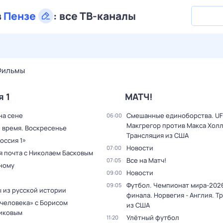
в
Пензе
:
все ТВ-каналы
28 июл,
вт
29 июл,
ср
30 июл,
чт
31 июл,
пт
1 авг,
сб
Фильмы
я 1
МАТЧ!
на сене
Смешанные единоборства. UF
06:00
Макгрегор против Макса Холл
 время. Воскресенье
Трансляция из США
оссия 1»
Новости
07:00
я почта с Николаем Басковым
Все на Матч!
07:05
дному
Новости
09:00
Футбол. Чемпионат мира-2026
09:05
 из русской истории
финала. Норвегия - Англия. Т
 человека» с Борисом
из США
иковым
Улётный футбол
11:20