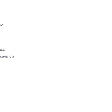
лю
вым
 каналом