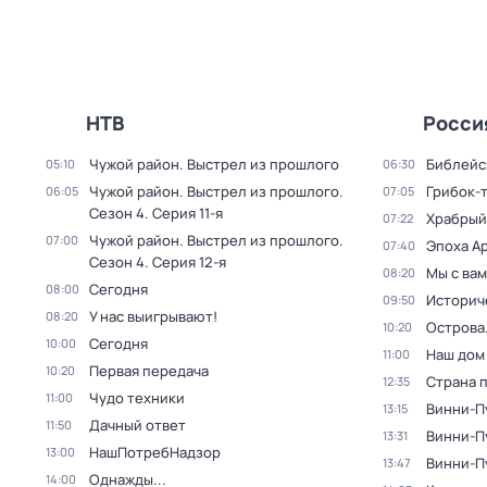
НТВ
Росси
Чужой район. Выстрел из прошлого
Библейс
05:10
06:30
Чужой район. Выстрел из прошлого
.
Грибок-
06:05
07:05
Сезон 4
. Серия 11-я
Храбрый
07:22
Чужой район. Выстрел из прошлого
.
07:00
Эпоха А
07:40
Сезон 4
. Серия 12-я
Мы с вам
08:20
Сегодня
08:00
Историч
09:50
У нас выигрывают!
08:20
Острова
10:20
Сегодня
10:00
Наш дом
11:00
Первая передача
10:20
Страна 
12:35
Чудо техники
11:00
Винни-П
13:15
Дачный ответ
11:50
Винни-Пу
13:31
НашПотребНадзор
13:00
Винни-Пу
13:47
Однажды...
14:00