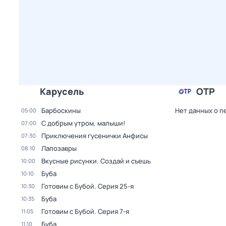
Карусель
ОТР
Барбоскины
Нет данных о п
05:00
С добрым утром, малыши!
07:00
Приключения гусенички Анфисы
07:30
Лапозавры
08:10
Вкусные рисунки. Создай и съешь
10:00
Буба
10:10
Готовим с Бубой
. Серия 25-я
10:30
Буба
10:35
Готовим с Бубой
. Серия 7-я
11:05
Буба
11:10