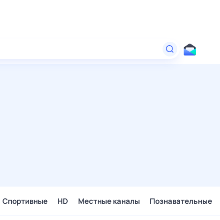
Спортивные
HD
Местные каналы
Познавательные