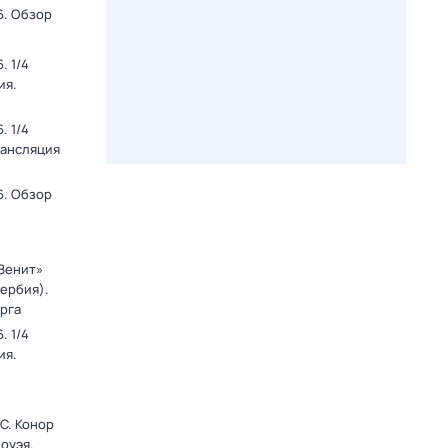
6. Обзор
. 1/4
ия.
. 1/4
рансляция
6. Обзор
«Зенит»
Сербия).
рга
. 1/4
ия.
C. Конор
оуэя.