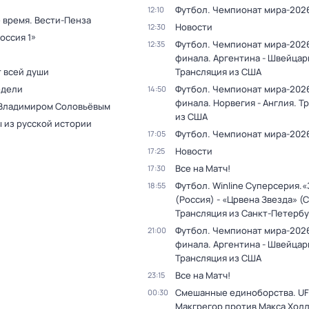
Футбол. Чемпионат мира-202
12:10
 время. Вести-Пенза
Новости
12:30
оссия 1»
Футбол. Чемпионат мира-2026
12:35
финала. Аргентина - Швейцар
т всей души
Трансляция из США
едели
Футбол. Чемпионат мира-2026
14:50
финала. Норвегия - Англия. Т
 Владимиром Соловьёвым
из США
 из русской истории
Футбол. Чемпионат мира-202
17:05
Новости
17:25
Все на Матч!
17:30
Футбол. Winline Суперсерия.
18:55
(Россия) - «Црвена Звезда» (
Трансляция из Санкт-Петербу
Футбол. Чемпионат мира-2026
21:00
финала. Аргентина - Швейцар
Трансляция из США
Все на Матч!
23:15
Смешанные единоборства. UF
00:30
Макгрегор против Макса Холл