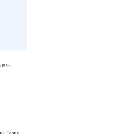
 195-я
ди»
. Серия