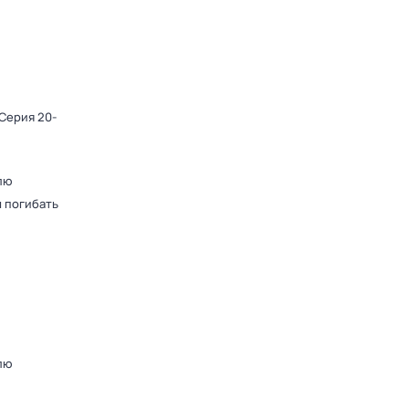
 Серия 20-
лю
 погибать
лю