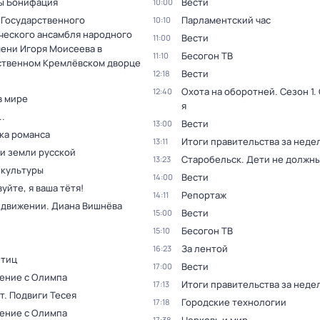
ы Бонифация
Вести
10:00
 Государственного
Парламентский час
10:10
ческого ансамбля народного
Вести
11:00
мени Игоря Моисеева в
Бесогон ТВ
11:10
ственном Кремлёвском дворце
Вести
12:18
Охота на оборотней
. Сезон 1
.
12:40
в мире
я
.
Вести
13:00
ка романса
Итоги правительства за неде
13:11
и земли русской
Старобельск. Дети не должны
13:23
 культуры
Вести
14:00
уйте, я ваша тётя!
Репортаж
14:11
в движении. Диана Вишнёва
Вести
15:00
Бесогон ТВ
15:10
За лентой
16:23
птиц
Вести
17:00
ение с Олимпа
Итоги правительства за неде
17:13
т. Подвиги Тесея
Городские технологии
17:18
ение с Олимпа
17:38