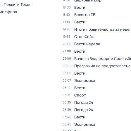
Церковь и мир
т. Подвиги Тесея
Вести
18:00
ие эфира
Бесогон ТВ
18:10
Вести
19:18
Итоги правительства за неде
19:26
Стоп Фейк
19:38
Вести недели
20:00
Вести
23:00
Вечер с Владимиром Соловьё
23:09
Программа не предоставлена
00:00
Вести
03:00
Экономика
03:07
Вести
03:10
Спорт
03:31
Погода 24
03:35
Погода 24
03:39
Вести
03:40
Экономика
03:45