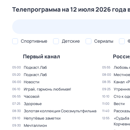
Телепрограмма на 12 июля 2026 года 
24 июл,
пт
25 июл,
сб
26 июл,
вс
27 июл,
пн
Спортивные
Детские
Сериалы
Первый канал
Росси
Подкаст.Лаб
Любовь 
05:00
05:55
Подкаст.Лаб
Местное
05:20
08:00
Новости
Канал «Р
06:00
08:35
Играй, гармонь любимая!
Утрення
06:10
09:25
Часовой
Сто к о
06:55
10:10
Здоровье
Вести
07:25
11:00
Золотая коллекция Союзмультфильма
Рассказы
08:30
11:40
Непутёвые заметки
«Судьба
09:10
12:55
Корчевн
Мечталлион
09:30