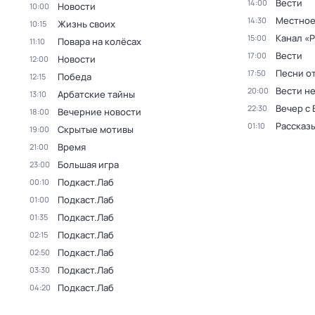
Вести
14:00
Новости
10:00
Местное
14:30
Жизнь своих
10:15
Канал «Р
15:00
Повара на колёсах
11:10
Вести
17:00
Новости
12:00
Песни о
17:50
Победа
12:15
Вести н
20:00
Арбатские тайны
13:10
Вечер с
22:30
Вечерние новости
18:00
Рассказы
01:10
Скрытые мотивы
19:00
Время
21:00
Большая игра
23:00
Подкаст.Лаб
00:10
Подкаст.Лаб
01:00
Подкаст.Лаб
01:35
Подкаст.Лаб
02:15
Подкаст.Лаб
02:50
Подкаст.Лаб
03:30
Подкаст.Лаб
04:20