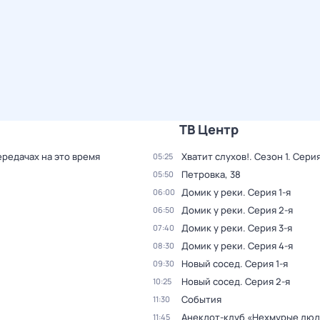
ТВ Центр
ередачах на это время
Хватит слухов!
. Сезон 1
. Серия
05:25
Петровка, 38
05:50
Домик у реки
. Серия 1-я
06:00
Домик у реки
. Серия 2-я
06:50
Домик у реки
. Серия 3-я
07:40
Домик у реки
. Серия 4-я
08:30
Новый сосед
. Серия 1-я
09:30
Новый сосед
. Серия 2-я
10:25
События
11:30
Анекдот-клуб «Нехмурые лю
11:45