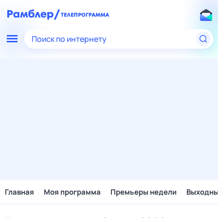
Поиск по интернету
Главная
Моя программа
Премьеры недели
Выходн