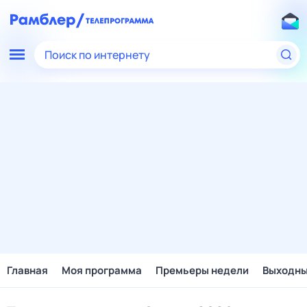
Поиск по интернету
Главная
Моя программа
Премьеры недели
Выходн