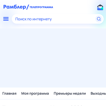
Поиск по интернету
Главная
Моя программа
Премьеры недели
Выходн