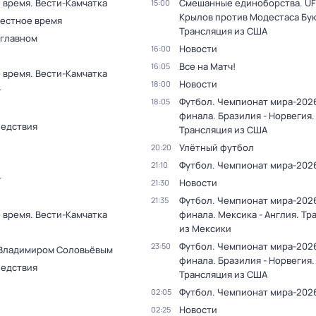
 время. Вести-Камчатка
Смешанные единоборства. UF
15:00
Крылов против Модестаса Бук
Местное время
Трансляция из США
 главном
Новости
16:00
Все на Матч!
16:05
 время. Вести-Камчатка
Новости
18:00
т
Футбол. Чемпионат мира-2026
18:05
финала. Бразилия - Норвегия.
ледствия
Трансляция из США
Улётный футбол
20:20
Футбол. Чемпионат мира-202
21:10
т
Новости
21:30
Футбол. Чемпионат мира-2026
21:35
 время. Вести-Камчатка
финала. Мексика - Англия. Тр
из Мексики
Футбол. Чемпионат мира-2026
23:50
 Владимиром Соловьёвым
финала. Бразилия - Норвегия.
ледствия
Трансляция из США
Футбол. Чемпионат мира-202
02:05
Новости
02:25