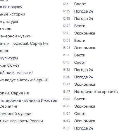
Спорт
12:31
а на пощаду
Погода 24
12:35
ьные истории
Погода 24
12:39
 культуры
Вести
12:40
в мире
Экономика
12:45
камерной музыки
Вести
13:00
ньги, господа!
. Серия 1-я
Экономика
13:08
оонен
Вести
13:11
 культуры
Спорт
13:16
кий сюжет
Погода 24
13:32
ой ночи, малыши!
Погода 24
13:36
ие ведут знатоки: Чёрный
Экономика
13:44
Исторические хроники
13:47
топии
. Серия 1-я
Вести
13:52
ль пирамид - великий Имхотеп
.
 Серия 1-я
Экономика
14:20
камерной музыки
Спорт
14:24
тные маршруты России
Экономика
14:47
Погода 24
14:51