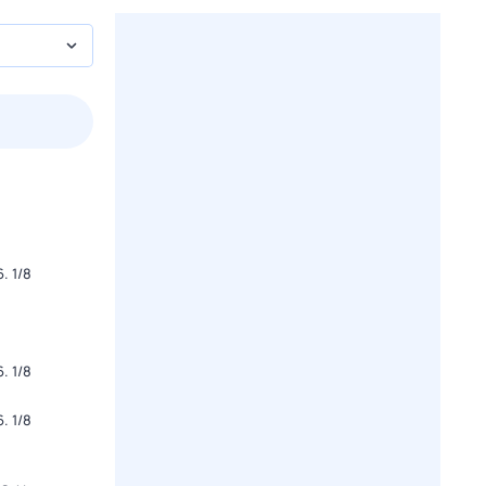
2 авг,
вс
3 авг,
пн
4 авг,
вт
5 авг,
ср
Вчера
Сегодня
. 1/8
. 1/8
. 1/8