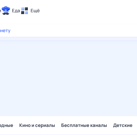
и
Еда
Ещё
Почта
рнету
ия и отдых
Поиск
Погода
ТВ-программа
и и тренды
 ситуации
 вместе
Помощь
одные
Кино и сериалы
Бесплатные каналы
Детские