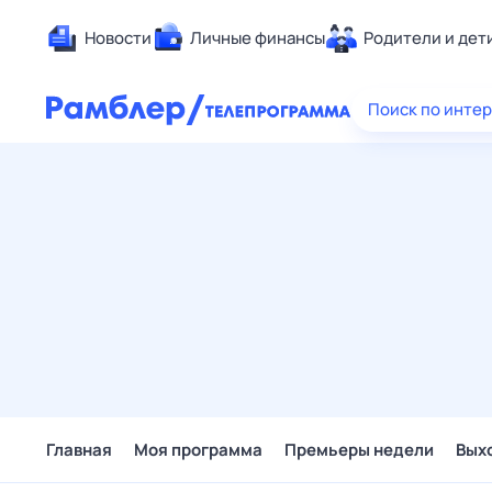
Новости
Личные финансы
Родители и дет
Здоровье
Поиск по инте
Развлечен
Дом и уют
Спорт
Карьера
Авто
Технологи
Жизненные
Сберегаем
Гороскопы
Главная
Моя программа
Премьеры недели
Вых