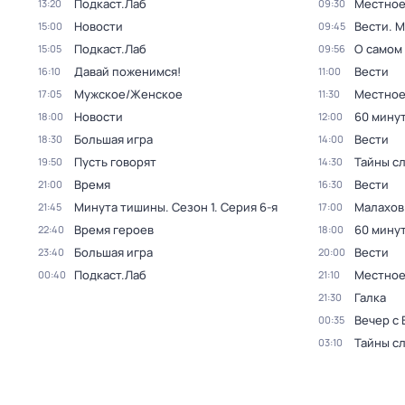
Подкаст.Лаб
Местное
13:20
09:30
Новости
Вести. 
15:00
09:45
Подкаст.Лаб
О самом
15:05
09:56
Давай поженимся!
Вести
16:10
11:00
Мужское/Женское
Местное
17:05
11:30
Новости
60 мину
18:00
12:00
Большая игра
Вести
18:30
14:00
Пусть говорят
Тайны с
19:50
14:30
Время
Вести
21:00
16:30
Минута тишины
. Сезон 1
. Серия 6-я
Малахов
21:45
17:00
Время героев
60 мину
22:40
18:00
Большая игра
Вести
23:40
20:00
Подкаст.Лаб
Местное
00:40
21:10
Галка
21:30
Вечер с
00:35
Тайны с
03:10