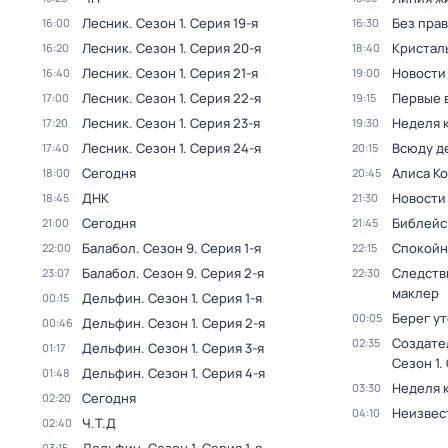
Лесник
. Сезон 1
. Серия 19-я
Без прав
16:00
16:30
Лесник
. Сезон 1
. Серия 20-я
Кристал
16:20
18:40
Лесник
. Сезон 1
. Серия 21-я
Новости
16:40
19:00
Лесник
. Сезон 1
. Серия 22-я
Первые 
17:00
19:15
Лесник
. Сезон 1
. Серия 23-я
Неделя 
17:20
19:30
Лесник
. Сезон 1
. Серия 24-я
Всюду де
17:40
20:15
Сегодня
Алиса К
18:00
20:45
ДНК
Новости
18:45
21:30
Сегодня
Библейс
21:00
21:45
Балабол
. Сезон 9
. Серия 1-я
Спокойн
22:00
22:15
Балабол
. Сезон 9
. Серия 2-я
Следств
23:07
22:30
маклер
Дельфин
. Сезон 1
. Серия 1-я
00:15
Берег у
00:05
Дельфин
. Сезон 1
. Серия 2-я
00:46
Создате
02:35
Дельфин
. Сезон 1
. Серия 3-я
01:17
Сезон 1
.
Дельфин
. Сезон 1
. Серия 4-я
01:48
Неделя 
03:30
Сегодня
02:20
Неизвес
04:10
Ч.T.Д
02:40
03:15