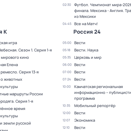
Футбол. Чемпионат мира-2026
02:30
финала. Мексика - Англия. Тр
из Мексики
Все на Матч!
04:45
я К
Россия 24
ская игра
Вести
05:00
Небесная
. Сезон 1
. Серия 1-я
Вести. Наука
05:18
 мирового кино
Церковь и мир
05:35
ная Елена
Вести
06:00
 ремесло
. Серия 13-я
Вести
07:00
 о животных
Вести
07:24
 культуры
Камчатская региональная
10:00
информационно – публицист
тные маршруты России
программа
бродяга
. Серия 1-я
Мобильный репортёр
10:35
лённое время
Вести
12:00
 культуры
Экономика
12:07
и земли русской
Вести
12:10
изни