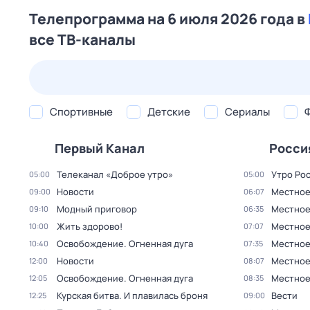
Телепрограмма на 6 июля 2026 года в
все ТВ-каналы
24 июл,
пт
25 июл,
сб
26 июл,
вс
27 июл,
пн
Спортивные
Детские
Сериалы
Первый Канал
Росси
Телеканал «Доброе утро»
Утро Ро
05:00
05:00
Новости
Местное
09:00
06:07
Модный приговор
Местное
09:10
06:35
Жить здорово!
Местное
10:00
07:07
Освобождение. Огненная дуга
Местное
10:40
07:35
Новости
Местное
12:00
08:07
Освобождение. Огненная дуга
Местное
12:05
08:35
Курская битва. И плавилась броня
Вести
12:25
09:00