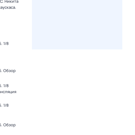
C. Никита
аускаса.
. 1/8
6. Обзор
. 1/8
ансляция
. 1/8
6. Обзор