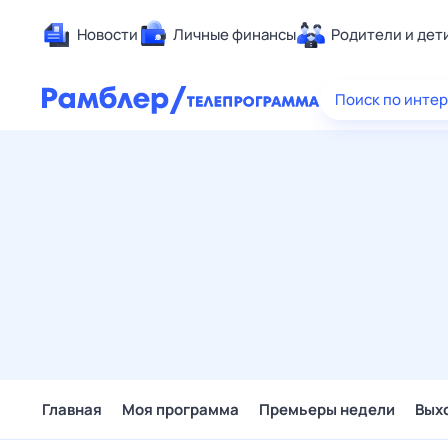
Новости
Личные финансы
Родители и дет
Здоровье
Поиск по инте
Развлечен
Дом и уют
Спорт
Карьера
Авто
Технологи
Жизненные
Сберегаем
Гороскопы
Главная
Моя программа
Премьеры недели
Вых