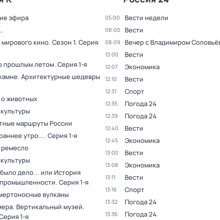
ие эфира
Вести недели
05:00
.
Вести
08:00
 мирового кино
. Сезон 1
. Серия
Вечер с Владимиром Соловьё
08:09
Вести
12:00
о прошлым летом
. Серия 1-я
Экономика
12:07
 камне. Архитектурные шедевры
Вести
12:10
Спорт
12:31
 о животных
Погода 24
12:35
 культуры
Погода 24
12:39
тные маршруты России
Вести
12:40
раннее утро...
. Серия 1-я
Экономика
12:45
 ремесло
Вести
13:00
 культуры
Экономика
13:08
было дело... или История
Вести
13:11
 промышленности
. Серия 1-я
Спорт
13:16
мертоносные вулканы
Погода 24
13:32
мера. Вертикальный музей
.
Погода 24
13:36
 Серия 1-я