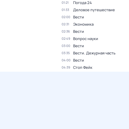
Погода 24
01:21
Деловое путешествие
01:33
Вести
02:00
Экономика
02:31
Вести
02:36
Вопрос науки
02:49
Вести
03:00
Вести. Дежурная часть
03:35
Вести
04:00
Стоп Фейк
04:39