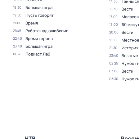
Тайны с
14:30
Большая игра
18:30
Вести
16:30
Пусть говорят
19:50
Малахов
17:00
Время
21:00
60 мину
18:00
Работа над ошибками
21:45
Вести
20:00
Время героев
22:40
Местное
21:10
Большая игра
23:40
История
21:30
Подкаст.Лаб
00:45
Богатые
23:40
Чужое г
02:25
Вести
03:00
Чужое г
03:30
НТВ
Росси