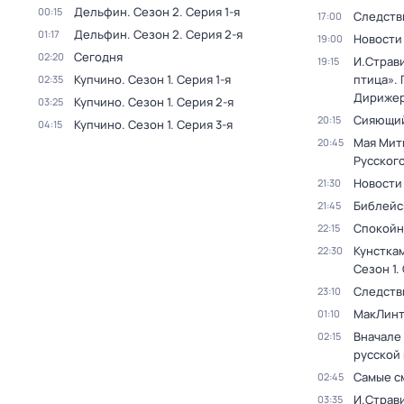
Дельфин
. Сезон 2
. Серия 1-я
00:15
Следств
17:00
Дельфин
. Сезон 2
. Серия 2-я
01:17
Новости
19:00
Сегодня
02:20
И.Страв
19:15
Купчино
. Сезон 1
. Серия 1-я
птица». 
02:35
Дирижер
Купчино
. Сезон 1
. Серия 2-я
03:25
Сияющий
20:15
Купчино
. Сезон 1
. Серия 3-я
04:15
Мая Мит
20:45
Русског
Новости
21:30
Библейс
21:45
Спокойн
22:15
Кунстка
22:30
Сезон 1
.
Следств
23:10
МакЛинт
01:10
Вначале 
02:15
русской
Самые с
02:45
И.Страв
03:35