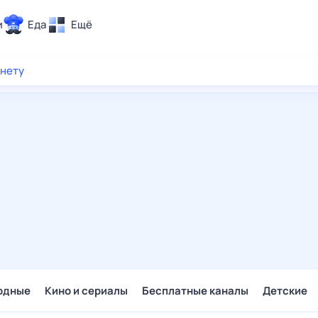
и
Еда
Ещё
Почта
рнету
ия и отдых
Поиск
Погода
ТВ-программа
и и тренды
 ситуации
 вместе
Помощь
одные
Кино и сериалы
Бесплатные каналы
Детские