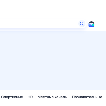
Спортивные
HD
Местные каналы
Познавательные