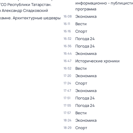
информационно – публицист
ГСО Республики Татарстан.
программа
 Александр Сладковский
Экономика
16:08
 камне. Архитектурные шедевры
Вести
16:11
Спорт
16:16
Погода 24
16:32
Погода 24
16:36
Экономика
16:44
Исторические хроники
16:47
Вести
16:52
Экономика
17:20
Спорт
17:24
Экономика
17:47
Погода 24
17:51
Погода 24
17:55
Вести
17:57
Экономика
18:24
Спорт
18:29