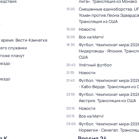
ледствия
лига». Трансляция из Монако
Смешанные единоборства. UF
15:00
Усман против Леона Эдвардса
Трансляция из США
т
Новости
16:00
Все на Матч!
16:05
 время. Вести-Камчатка
Футбол. Чемпионат мира-202
18:30
 его служанки
Нидерланды - Япония. Трансл
 тоже плачут
США
нездо
Улётный футбол
20:45
Новости
21:35
нездо
Футбол. Чемпионат мира-2026
21:40
- Кабо-Верде. Трансляция из
Футбол. Чемпионат мира-2026
23:55
Австрия. Трансляция из США
Новости
02:10
Все на Матч!
02:15
Футбол. Чемпионат мира-202
03:00
Норвегия - Сенегал. Трансля
я К
Россия 24