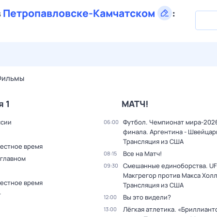
в
Петропавловске-Камчатском
:
27 июл,
пн
28 июл,
вт
29 июл,
ср
30 июл,
чт
31 июл,
Фильмы
я 1
МАТЧ!
ссии
Футбол. Чемпионат мира-2026
06:00
финала. Аргентина - Швейцар
Трансляция из США
Местное время
Все на Матч!
08:15
 главном
Смешанные единоборства. UF
09:30
Макгрегор против Макса Холл
Местное время
Трансляция из США
т
Вы это видели?
12:00
Лёгкая атлетика. «Бриллиант
13:00