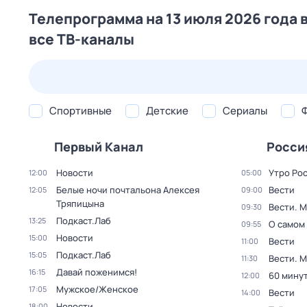
Телепрограмма на 13 июля 2026 года 
все ТВ-каналы
23 июл,
чт
24 июл,
пт
25 июл,
сб
26 июл,
вс
Спортивные
Детские
Сериалы
Первый Канал
Росси
Новости
Утро Ро
12:00
05:00
Белые ночи почтальона Алексея
Вести
12:05
09:00
Тряпицына
Вести. 
09:30
Подкаст.Лаб
13:25
О самом
09:55
Новости
15:00
Вести
11:00
Подкаст.Лаб
15:05
Вести. 
11:30
Давай поженимся!
16:15
60 мину
12:00
Мужское/Женское
17:05
Вести
14:00
Новости
18:00