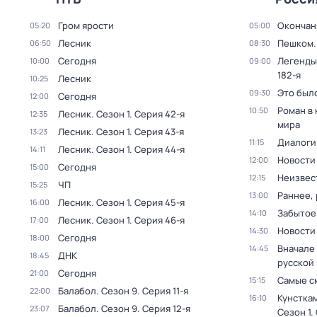
Гром ярости
Окончан
05:20
05:00
Лесник
Пешком..
06:50
08:30
Сегодня
Легенды
10:00
09:00
182-я
Лесник
10:25
Это был
09:30
Сегодня
12:00
Роман в
10:50
Лесник
. Сезон 1
. Серия 42-я
12:35
мира
Лесник
. Сезон 1
. Серия 43-я
13:23
Диалоги
11:15
Лесник
. Сезон 1
. Серия 44-я
14:11
Новости
12:00
Сегодня
15:00
Неизвес
12:15
ЧП
15:25
Раннее, 
13:00
Лесник
. Сезон 1
. Серия 45-я
16:00
Забытое
14:10
Лесник
. Сезон 1
. Серия 46-я
17:00
Новости
14:30
Сегодня
18:00
Вначале 
14:45
ДНК
18:45
русской
Сегодня
21:00
Самые с
15:15
Балабол
. Сезон 9
. Серия 11-я
22:00
Кунстка
16:10
Балабол
. Сезон 9
. Серия 12-я
23:07
Сезон 1
.