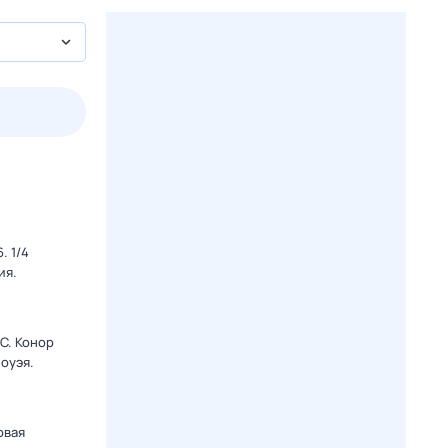
пт
1 авг,
сб
2 авг,
вс
3 авг,
пн
4 авг,
вт
Вчера
Сегод
. 1/4
ия.
C. Конор
оуэя.
овая