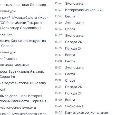
Экономика
13:44
ие ведут знатоки: Динозавр
Исторические хроники
13:47
 культуры
Вести
13:52
инский. Музыка балета «Жар-
ГСО Республики Татарстан.
Экономика
14:20
 Александр Сладковский
Спорт
14:24
 купол
Экономика
14:47
кевич. Хранитель искусства
Погода 24
14:51
о Севера
Погода 24
14:55
 культуры
Вести
14:57
кий сюжет
Вести
15:00
ой ночи, малыши!
Экономика
15:07
мера. Вертикальный музей
.
Вести
15:10
 Серия 1-я
Спорт
15:31
ие ведут знатоки: Динозавр
Погода 24
15:35
ок!
Погода 24
15:39
было дело... или История
Вести
15:40
 промышленности
. Серия 1-я
Экономика
15:45
мертоносные вулканы
Камчатская региональная
16:00
инский. Музыка балета «Жар-