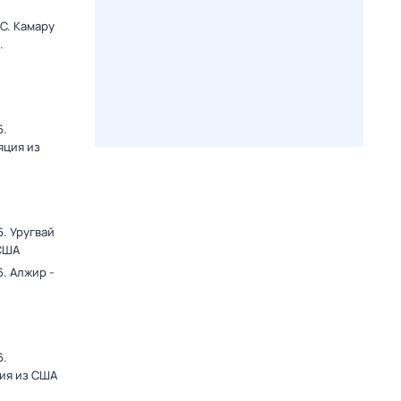
C. Камару
.
6.
яция из
. Уругвай
 США
. Алжир -
6.
ция из США