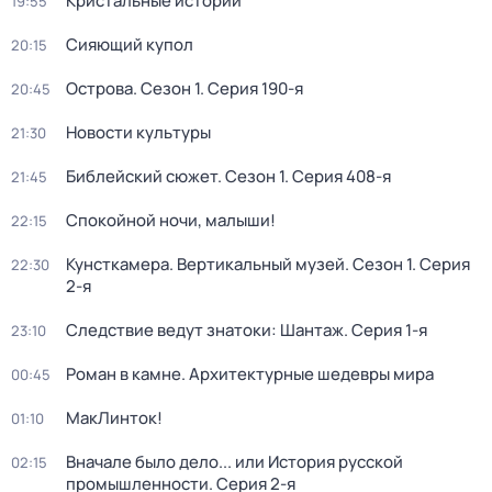
Кристальные истории
19:55
Сияющий купол
20:15
Острова
. Сезон 1
. Серия 190-я
20:45
Новости культуры
21:30
Библейский сюжет
. Сезон 1
. Серия 408-я
21:45
Спокойной ночи, малыши!
22:15
Кунсткамера. Вертикальный музей
. Сезон 1
. Серия
22:30
2-я
Следствие ведут знатоки: Шантаж
. Серия 1-я
23:10
Роман в камне. Архитектурные шедевры мира
00:45
МакЛинток!
01:10
Вначале было дело... или История русской
02:15
промышленности
. Серия 2-я