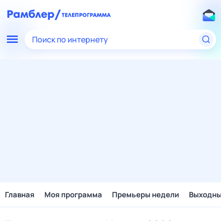
Поиск по интернету
Главная
Моя программа
Премьеры недели
Выходн