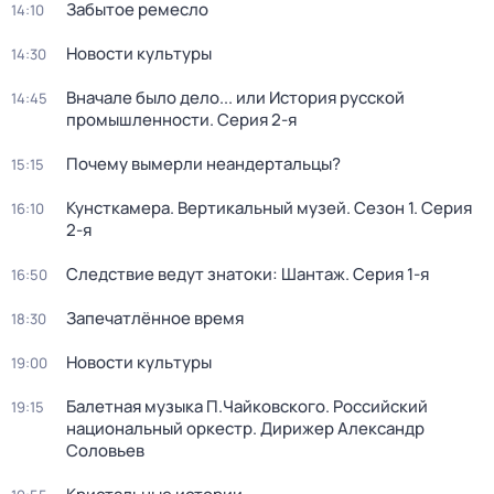
Забытое ремесло
14:10
Новости культуры
14:30
Вначале было дело... или История русской
14:45
промышленности
. Серия 2-я
Почему вымерли неандертальцы?
15:15
Кунсткамера. Вертикальный музей
. Сезон 1
. Серия
16:10
2-я
Следствие ведут знатоки: Шантаж
. Серия 1-я
16:50
Запечатлённое время
18:30
Новости культуры
19:00
Балетная музыка П.Чайковского. Российский
19:15
национальный оркестр. Дирижер Александр
Соловьев