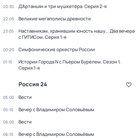
Д'Артаньян и три мушкетёра
. Серия 2-я
20:30
Великие мегаполисы древности
22:05
Наставникам, хранившим юность нашу... Два вечера
23:05
с ГИТИСом
. Серия 1-я
Симфонические оркестры России
00:20
Истории Города N с Пьером Бурелем
. Сезон 1
.
01:15
Серия 1-я
Россия 24
Вести
05:00
Вечер с Владимиром Соловьёвым
05:10
Вести
06:00
Вечер с Владимиром Соловьёвым
06:10