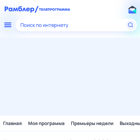
Поиск по интернету
Главная
Моя программа
Премьеры недели
Выходн