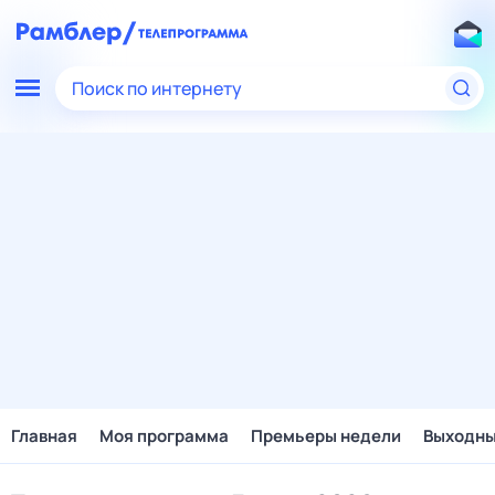
Поиск по интернету
Главная
Моя программа
Премьеры недели
Выходн