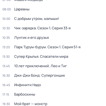
Царевны
08:00
С добрым утром, малыши!
10:00
Чик-зарядка
. Сезон 1
. Серия 33-я
10:30
Лунтик и его друзья
10:35
Парк Турум-бурум
. Сезон 1
. Серия 51-я
13:20
Супер Крылья. Спасатели мира
13:30
10 лет приключений. Лео и Тиг
13:45
Джи-Джи Бонд: Супергонщик
16:30
Инфинити Надо
16:45
Барбоскины
17:15
Мой брат — монстр
19:30