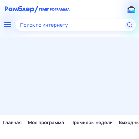
Поиск по интернету
Главная
Моя программа
Премьеры недели
Выходн