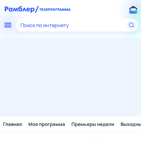
Поиск по интернету
Главная
Моя программа
Премьеры недели
Выходн