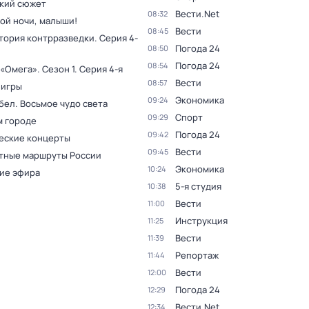
кий сюжет
Вести.Net
08:32
ой ночи, малыши!
Вести
08:45
тория контрразведки
. Серия 4-
Погода 24
08:50
Погода 24
08:54
 «Омега»
. Сезон 1
. Серия 4-я
Вести
08:57
 игры
Экономика
09:24
бел. Восьмое чудо света
Спорт
09:29
м городе
Погода 24
09:42
еские концерты
Вести
09:45
тные маршруты России
Экономика
10:24
ие эфира
5-я студия
10:38
Вести
11:00
Инструкция
11:25
Вести
11:39
Репортаж
11:44
Вести
12:00
Погода 24
12:29
Вести.Net
12:34