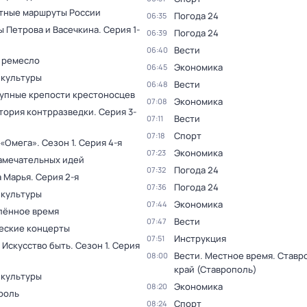
тные маршруты России
Погода 24
06:35
ы Петрова и Васечкина
. Серия 1-
Погода 24
06:39
Вести
06:40
 ремесло
Экономика
06:45
 культуры
Вести
06:48
упные крепости крестоносцев
Экономика
07:08
тория контрразведки
. Серия 3-
Вести
07:11
Спорт
07:18
 «Омега»
. Сезон 1
. Серия 4-я
Экономика
07:23
амечательных идей
Погода 24
07:32
а Марья
. Серия 2-я
Погода 24
07:36
 культуры
Экономика
07:44
лённое время
Вести
07:47
еские концерты
Инструкция
07:51
 Искусство быть
. Сезон 1
. Серия
Вести. Местное время. Ставр
08:00
край (Ставрополь)
 культуры
Экономика
08:20
роль
Спорт
08:24