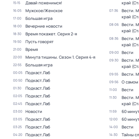
Давай поженимся!
край (С
15:15
Мужское/Женское
Вести. 
16:05
07:36
край (С
Большая игра
17:00
Вести. 
08:06
Вечерние новости
18:00
край (С
Время покажет
. Серия 2-я
18:30
Вести. 
08:36
Пусть говорят
19:50
край (С
Время
21:00
Вести
09:00
Минута тишины
. Сезон 1
. Серия 4-я
22:00
Вести. 
09:30
Большая игра
22:55
край (С
Подкаст.Лаб
00:05
Вести. 
09:55
Подкаст.Лаб
00:50
О самом
09:56
Подкаст.Лаб
01:30
Вести
11:00
Подкаст.Лаб
02:05
Вести. 
11:30
Подкаст.Лаб
край (С
02:45
Новости
60 мину
03:00
11:59
Подкаст.Лаб
60 мину
03:05
12:00
Подкаст.Лаб
Вести
03:25
14:00
Подкаст.Лаб
Тайны с
04:20
14:30