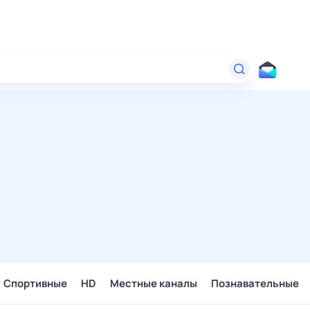
Спортивные
HD
Местные каналы
Познавательные