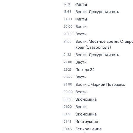
Факты
17:36
Вести. Дежурная часть
18:35
Факты
19:00
Вести
20:00
Вести
20:02
Вести. Местное время. Ставр
21:00
край (Ставрополь)
Вести. Дежурная часть
21:32
Вести
22:00
Погода 24
22:23
Вести
22:35
Вести с Марией Петрашко
23:00
Вести
00:00
Экономика
00:30
Вести
01:00
Экономика
01:36
Инструкция
01:41
Есть решение
01:46