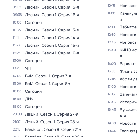
Неизвес
10:15
Лесник
. Сезон 1
. Серия 15-я
09:12
Каникул
11:00
Лесник
. Сезон 1
. Серия 16-я
09:36
я
Сегодня
10:00
Забытое
12:10
Лесник
. Сезон 1
. Серия 13-я
10:35
Новости
12:30
Лесник
. Сезон 1
. Серия 14-я
11:11
Неприст
12:45
Лесник
. Сезон 1
. Серия 15-я
11:47
КИНО ис
13:40
Лесник
. Сезон 1
. Серия 16-я
12:23
я
Сегодня
13:00
Вариант
14:20
ЧП
13:25
Жизнь з
15:35
БиМ
. Сезон 1
. Серия 7-я
14:00
Абрам д
16:05
БиМ
. Сезон 1
. Серия 8-я
15:00
Новости
17:00
Сегодня
16:00
Запечат
17:15
ДНК
16:45
Историч
17:45
Сегодня
19:00
Русские.
18:45
Леший
. Сезон 1
. Серия 27-я
20:00
4-я
Леший
. Сезон 1
. Серия 28-я
21:07
Новости
19:30
Балабол
. Сезон 8
. Серия 21-я
22:15
Главная 
19:45
23:17