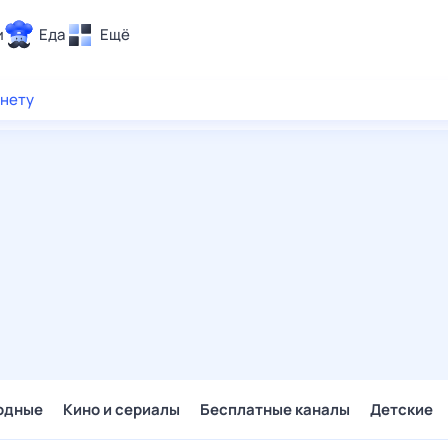
и
Еда
Ещё
Почта
рнету
ия и отдых
Поиск
Погода
ТВ-программа
и и тренды
 ситуации
 вместе
Помощь
одные
Кино и сериалы
Бесплатные каналы
Детские