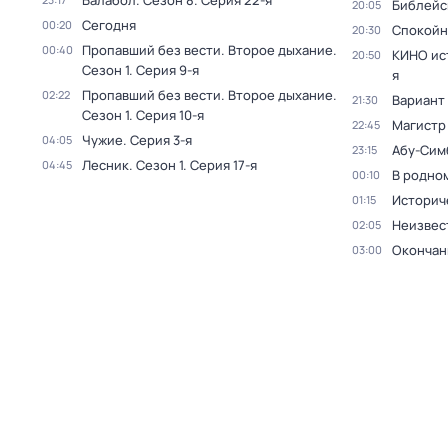
Балабол
. Сезон 8
. Серия 22-я
Библейс
20:05
Сегодня
00:20
Спокойн
20:30
Пропавший без вести. Второе дыхание
.
00:40
КИНО ис
20:50
Сезон 1
. Серия 9-я
я
Пропавший без вести. Второе дыхание
.
02:22
Вариант
21:30
Сезон 1
. Серия 10-я
Магистр
22:45
Чужие
. Серия 3-я
04:05
Абу-Сим
23:15
Лесник
. Сезон 1
. Серия 17-я
04:45
В родно
00:10
Историч
01:15
Неизвес
02:05
Окончан
03:00