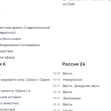
из США
т
Местное время. Ставропольский
таврополь)
о быть иначе
 Владимиром Соловьёвым
ледствия
ие эфира
я К
Россия 24
.
Вести
05:00
 мирового кино
. Сезон 1
. Серия
Новороссия
05:02
Вести. Дежурная часть
05:31
 капуста
. Серия 1-я
Вести
06:00
ьные истории
Экономика
06:07
 о животных
Вести
06:10
 культуры
Спорт
06:31