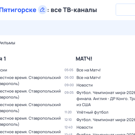
Пятигорске
:
все ТВ-каналы
30 июл,
чт
31 июл,
пт
1 авг,
сб
2 авг,
вс
3 авг,
пн
4 а
Фильмы
я 1
МАТЧ!
ссии
Все на Матч!
05:05
Местное время. Ставропольский
Все на Матч!
06:00
таврополь)
Новости
09:00
Местное время. Ставропольский
Футбол. Чемпионат мира-2026.
09:05
таврополь)
финала. Англия - ДР Конго. Т
Местное время. Ставропольский
из США
таврополь)
Улётный футбол
11:20
Местное время. Ставропольский
Футбол. Чемпионат мира-202
12:10
таврополь)
Новости
12:40
Местное время. Ставропольский
Футбол. Чемпионат мира-2026.
12:45