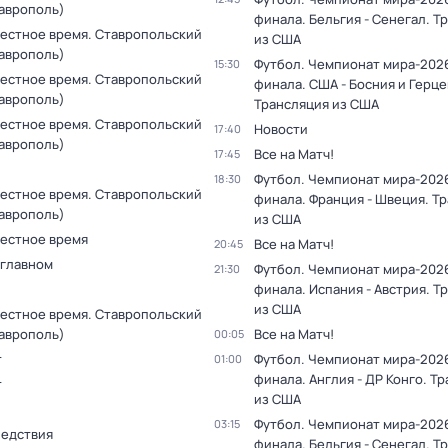
таврополь)
финала. Бельгия - Сенегал. Т
Местное время. Ставропольский
из США
таврополь)
Футбол. Чемпионат мира-2026.
15:30
Местное время. Ставропольский
финала. США - Босния и Герце
таврополь)
Трансляция из США
Местное время. Ставропольский
Новости
17:40
таврополь)
Все на Матч!
17:45
Футбол. Чемпионат мира-2026.
18:30
Местное время. Ставропольский
финала. Франция - Швеция. Т
таврополь)
из США
Местное время
Все на Матч!
20:45
 главном
Футбол. Чемпионат мира-2026.
21:30
финала. Испания - Австрия. Т
из США
Местное время. Ставропольский
таврополь)
Все на Матч!
00:05
т
Футбол. Чемпионат мира-2026.
01:00
финала. Англия - ДР Конго. Т
т
из США
Футбол. Чемпионат мира-2026.
03:15
ледствия
финала. Бельгия - Сенегал. Т