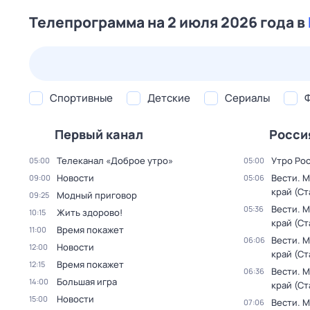
Телепрограмма на 2 июля 2026 года в
26 июл,
вс
27 июл,
пн
28 июл,
вт
29 июл,
ср
Спортивные
Детские
Сериалы
Первый канал
Росси
Телеканал «Доброе утро»
Утро Ро
05:00
05:00
Новости
Вести. 
09:00
05:06
край (С
Модный приговор
09:25
Вести. 
05:36
Жить здорово!
10:15
край (С
Время покажет
11:00
Вести. 
06:06
Новости
12:00
край (С
Время покажет
12:15
Вести. 
06:36
Большая игра
14:00
край (С
Новости
15:00
Вести. 
07:06