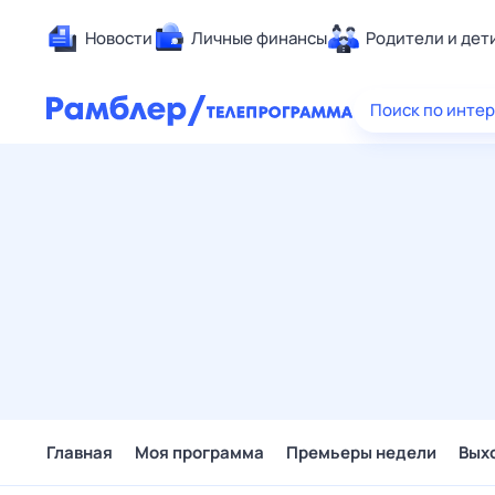
Новости
Личные финансы
Родители и дет
Здоровье
Поиск по инте
Развлечен
Дом и уют
Спорт
Карьера
Авто
Технологи
Жизненные
Сберегаем
Гороскопы
Главная
Моя программа
Премьеры недели
Вых