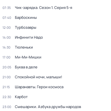
Чик-зарядка
. Сезон 1
. Серия 5-я
07:35
Барбоскины
07:40
Турбозавры
12:00
Инфинити Надо
14:00
Тюленьки
14:30
Ми-Ми-Мишки
17:00
Буква в деле
20:05
Спокойной ночи, малыши!
21:00
Шаранавты. Герои космоса
21:15
Карбот
22:30
Смешарики. Азбука дружбы народов
23:00