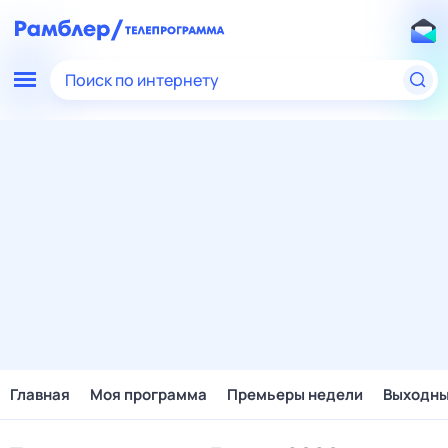
Поиск по интернету
Главная
Моя программа
Премьеры недели
Выходн