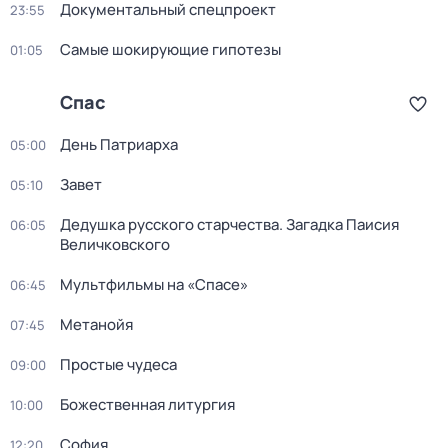
Докyментальный cпецпроект
23:55
Самые шoкиpующие гипотезы
01:05
Спас
День Патриарха
05:00
Завет
05:10
Дедушкa русского старчества. Загадка Паиcия
06:05
Величковского
Мультфильмы на «Спасе»
06:45
Метанойя
07:45
Простые чудеса
09:00
Божественная литургия
10:00
София
12:20