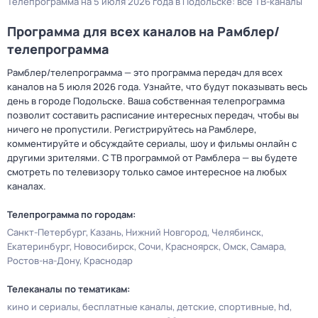
Телепрограмма на 5 июля 2026 года в Подольске: все ТВ-каналы
Программа для всех каналов на Рамблер/
телепрограмма
Рамблер/телепрограмма — это программа передач для всех
каналов на 5 июля 2026 года. Узнайте, что будут показывать весь
день в городе Подольске. Ваша собственная телепрограмма
позволит составить расписание интересных передач, чтобы вы
ничего не пропустили. Регистрируйтесь на Рамблере,
комментируйте и обсуждайте сериалы, шоу и фильмы онлайн с
другими зрителями. С ТВ программой от Рамблера — вы будете
смотреть по телевизору только самое интересное на любых
каналах.
Телепрограмма по городам:
Санкт-Петербург
Казань
Нижний Новгород
Челябинск
Екатеринбург
Новосибирск
Сочи
Красноярск
Омск
Самара
Ростов-на-Дону
Краснодар
Телеканалы по тематикам:
кино и сериалы
бесплатные каналы
детские
спортивные
hd