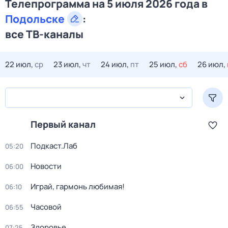
Телепрограмма на 5 июля 2026 года в
Подольске
:
все ТВ-каналы
22 июл,
ср
23 июл,
чт
24 июл,
пт
25 июл,
сб
26 июл,
Первый канал
Подкаст.Лаб
05:20
Новости
06:00
Играй, гармонь любимая!
06:10
Часовой
06:55
Здоровье
07:25