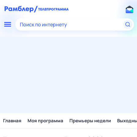
Поиск по интернету
Главная
Моя программа
Премьеры недели
Выходн