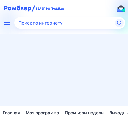
Поиск по интернету
Главная
Моя программа
Премьеры недели
Выходн