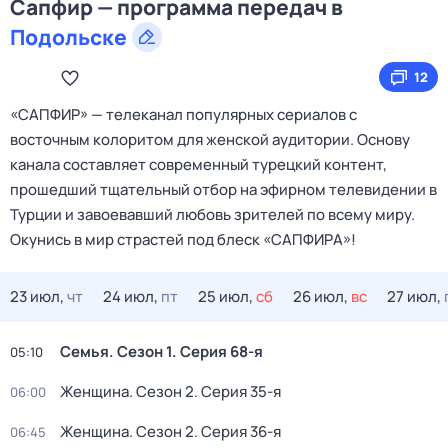
Сапфир — программа передач в
Подольске
12
«САПФИР» — телеканал популярных сериалов с
восточным колоритом для женской аудитории. Основу
канала составляет современный турецкий контент,
прошедший тщательный отбор на эфирном телевидении в
Турции и завоевавший любовь зрителей по всему миру.
Окунись в мир страстей под блеск «САПФИРА»!
23 июл,
чт
24 июл,
пт
25 июл,
сб
26 июл,
вс
27 июл,
Семья
. Сезон 1
. Серия 68-я
05:10
Женщина
. Сезон 2
. Серия 35-я
06:00
Женщина
. Сезон 2
. Серия 36-я
06:45