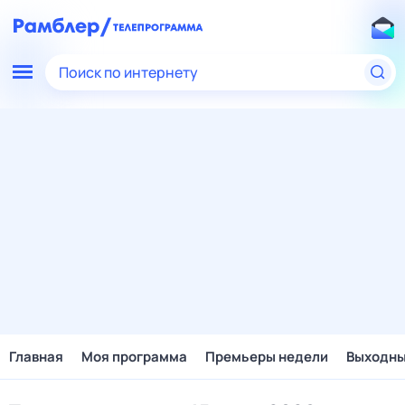
Поиск по интернету
Главная
Моя программа
Премьеры недели
Выходн