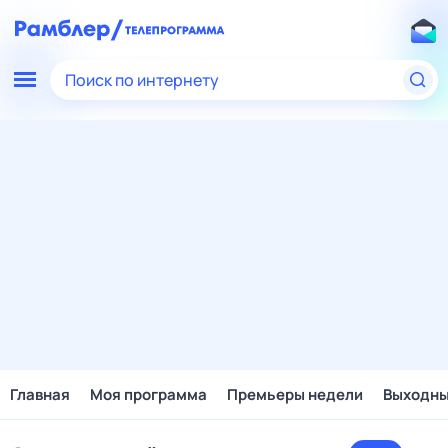
Поиск по интернету
Главная
Моя программа
Премьеры недели
Выходн