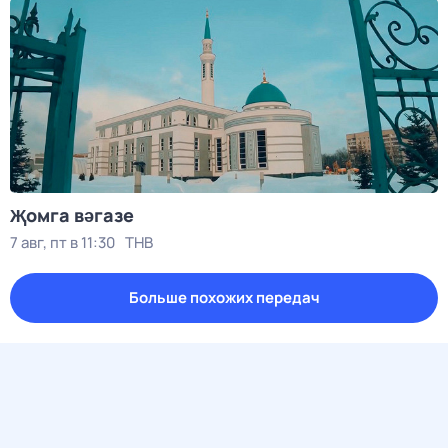
Җомга вәгазе
7 авг, пт в 11:30
ТНВ
Больше похожих передач