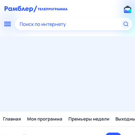
Поиск по интернету
Главная
Моя программа
Премьеры недели
Выходн