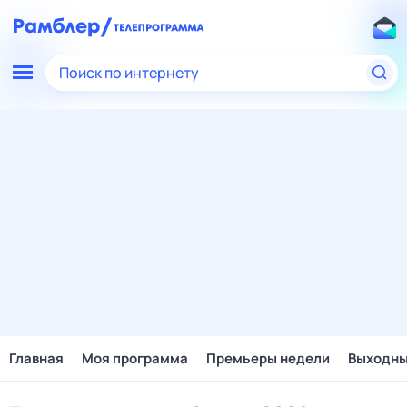
Поиск по интернету
Главная
Моя программа
Премьеры недели
Выходн