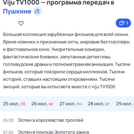
Viju TV1000 — программа передач в
Пушкине
1
Большая коллекция зарубежных фильмов для всей семьи.
Яркие новинки и признанные хиты, мировые бестселлеры
и фестивальное кино. Уморительные комедии,
фантастические боевики, запутанные детективы,
голливудские драмы и полнометражная анимация. Тысячи
фильмов, которые покорили сердца миллионов. Тысячи
историй, ставших настоящим откровением. Тысячи
эмоций, которые вы испытаете вместе с viju TV1000
25 июл,
сб
26 июл,
вс
27 июл,
пн
28 июл,
вт
29 июл,
Эспен в королевстве троллей
05:30
Эспен в поисках Золотого замка
07:05