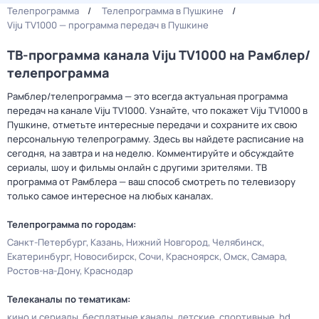
Телепрограмма
Телепрограмма в Пушкине
Viju TV1000 — программа передач в Пушкине
ТВ-программа канала Viju TV1000 на Рамблер/
телепрограмма
Рамблер/телепрограмма — это всегда актуальная программа
передач на канале Viju TV1000. Узнайте, что покажет Viju TV1000 в
Пушкине, отметьте интересные передачи и сохраните их свою
персональную телепрограмму. Здесь вы найдете расписание на
сегодня, на завтра и на неделю. Комментируйте и обсуждайте
сериалы, шоу и фильмы онлайн с другими зрителями. ТВ
программа от Рамблера — ваш способ смотреть по телевизору
только самое интересное на любых каналах.
Телепрограмма по городам:
Санкт-Петербург
Казань
Нижний Новгород
Челябинск
Екатеринбург
Новосибирск
Сочи
Красноярск
Омск
Самара
Ростов-на-Дону
Краснодар
Телеканалы по тематикам:
кино и сериалы
бесплатные каналы
детские
спортивные
hd