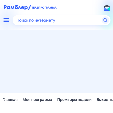
Поиск по интернету
Главная
Моя программа
Премьеры недели
Выходн