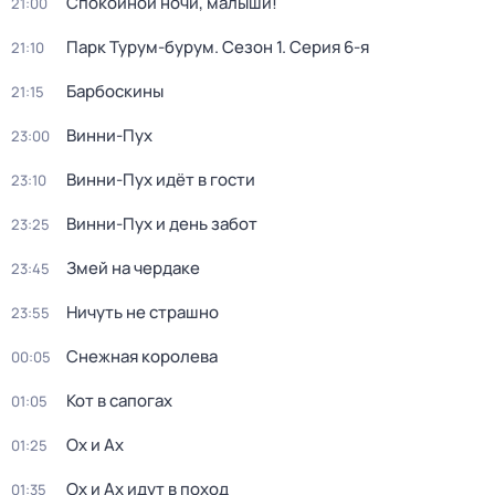
Спокойной ночи, малыши!
21:00
Парк Турум-бурум
. Сезон 1
. Серия 6-я
21:10
Барбоскины
21:15
Винни-Пух
23:00
Винни-Пух идёт в гости
23:10
Винни-Пух и день забот
23:25
Змей на чердаке
23:45
Ничуть не страшно
23:55
Снежная королева
00:05
Кот в сапогах
01:05
Ох и Ах
01:25
Ох и Ах идут в поход
01:35