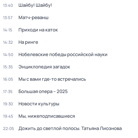
Шайбу! Шайбу!
13:40
Матч-реванш
13:57
Приходи на каток
14:15
На ринге
14:32
Нобелевские победы российской науки
14:50
Энциклопедия загадок
15:35
Мы с вами где-то встречались
16:05
Большая опера – 2025
17:35
Новости культуры
19:30
Мы, нижеподписавшиеся
19:45
Дожить до светлой полосы. Татьяна Лиознова
22:05