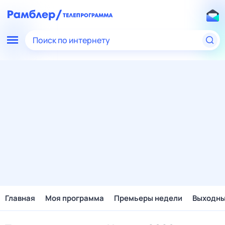
Поиск по интернету
Главная
Моя программа
Премьеры недели
Выходн