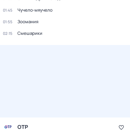
Чучело-мяучело
01:45
Зоомания
01:55
Смешарики
02:15
ОТР