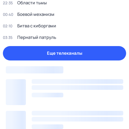
Области тьмы
22:35
Боевой механизм
00:40
Битва с киборгами
02:10
Пернатый патруль
03:35
Еще телеканалы