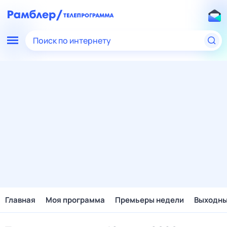
Поиск по интернету
Главная
Моя программа
Премьеры недели
Выходн