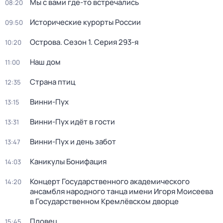
Мы с вами где-то встречались
08:20
Исторические курорты России
09:50
Острова
. Сезон 1
. Серия 293-я
10:20
Наш дом
11:00
Страна птиц
12:35
Винни-Пух
13:15
Винни-Пух идёт в гости
13:31
Винни-Пух и день забот
13:47
Каникулы Бонифация
14:03
Концерт Государственного академического
14:20
ансамбля народного танца имени Игоря Моисеева
в Государственном Кремлёвском дворце
Пловец
15:45