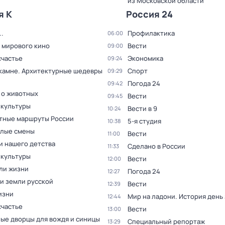
из Московской области
я К
Россия 24
.
Профилактика
06:00
 мирового кино
Вести
09:00
счастье
Экономика
09:24
 камне. Архитектурные шедевры
Спорт
09:29
Погода 24
09:42
 о животных
Вести
09:45
 культуры
Вести в 9
10:24
тные маршруты России
5-я студия
10:38
ёлые смены
Вести
11:00
и нашего детства
Сделано в России
11:33
 культуры
Вести
12:00
ли жизни
Погода 24
12:27
и земли русской
Вести
12:39
изни
Мир на ладони. История день
12:44
счастье
Вести
13:00
ые дворцы для вождя и синицы
Специальный репортаж
13:29