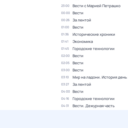
Вести с Марией Петрашко
23:00
Вести
00:00
За лентой
00:26
Вести
01:00
Исторические хроники
01:36
Экономика
01:41
Городские технологии
01:45
Вести
02:00
Вести
02:05
Вести
03:00
Мир на ладони. История день
03:10
За лентой
03:27
Вести
04:00
Городские технологии
04:16
Вести. Дежурная часть
04:31