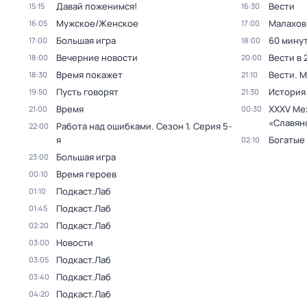
Давай поженимся!
Вести
15:15
16:30
Мужское/Женское
Малахов
16:05
17:00
Большая игра
60 мину
17:00
18:00
Вечерние новости
Вести в 
18:00
20:00
Время покажет
Вести. 
18:30
21:10
Пусть говорят
История
19:50
21:30
Время
XXXV Ме
21:00
00:30
«Славян
Работа над ошибками
. Сезон 1
. Серия 5-
22:00
я
Богатые
02:10
Большая игра
23:00
Время героев
00:10
Подкаст.Лаб
01:10
Подкаст.Лаб
01:45
Подкаст.Лаб
02:20
Новости
03:00
Подкаст.Лаб
03:05
Подкаст.Лаб
03:40
Подкаст.Лаб
04:20