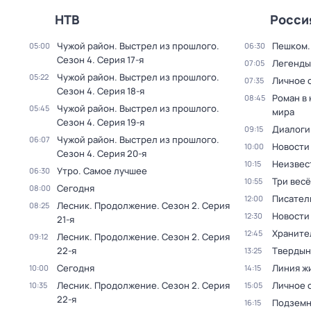
НТВ
Росси
Чужой район. Выстрел из прошлого
.
Пешком..
05:00
06:30
Сезон 4
. Серия 17-я
Легенды
07:05
Чужой район. Выстрел из прошлого
.
05:22
Личное 
07:35
Сезон 4
. Серия 18-я
Роман в
08:45
Чужой район. Выстрел из прошлого
.
05:45
мира
Сезон 4
. Серия 19-я
Диалоги
09:15
Чужой район. Выстрел из прошлого
.
06:07
Новости
10:00
Сезон 4
. Серия 20-я
Неизвес
10:15
Утро. Самое лучшее
06:30
Три вес
10:55
Сегодня
08:00
Писател
12:00
Лесник. Продолжение
. Сезон 2
. Серия
08:25
Новости
12:30
21-я
Храните
12:45
Лесник. Продолжение
. Сезон 2
. Серия
09:12
22-я
Твердын
13:25
Сегодня
Линия ж
10:00
14:15
Лесник. Продолжение
. Сезон 2
. Серия
Личное 
10:35
15:05
22-я
Подземн
16:15