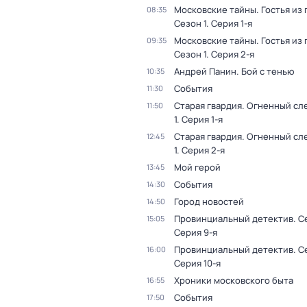
Московские тайны. Гостья из
08:35
Сезон 1
. Серия 1-я
Московские тайны. Гостья из
09:35
Сезон 1
. Серия 2-я
Андрей Панин. Бой с тенью
10:35
События
11:30
Старая гвардия. Огненный сл
11:50
1
. Серия 1-я
Старая гвардия. Огненный сл
12:45
1
. Серия 2-я
Мой герой
13:45
События
14:30
Город новостей
14:50
Провинциальный детектив
. С
15:05
Серия 9-я
Провинциальный детектив
. С
16:00
Серия 10-я
Хроники московского быта
16:55
События
17:50