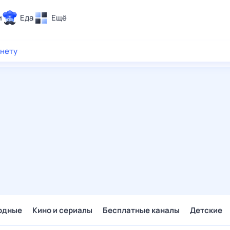
и
Еда
Ещё
Почта
рнету
ия и отдых
Поиск
Погода
ТВ-программа
и и тренды
 ситуации
 вместе
Помощь
одные
Кино и сериалы
Бесплатные каналы
Детские