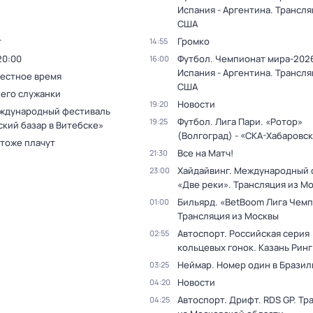
Испания - Аргентина. Трансля
США
т
Громко
14:55
20:00
Футбол. Чемпионат мира-2026
16:00
Испания - Аргентина. Трансля
Местное время
США
 его служанки
Новости
19:20
ждународный фестиваль
Футбол. Лига Пари. «Ротор»
19:25
ский базар в Витебске»
(Волгоград) - «СКА-Хабаровс
 тоже плачут
Все на Матч!
21:30
Хайдайвинг. Международный 
23:00
«Две реки». Трансляция из М
Бильярд. «BetBoom Лига Чемп
01:00
Трансляция из Москвы
Автоспорт. Российская серия
02:55
кольцевых гонок. Казань Ринг
Неймар. Номер один в Бразил
03:25
Новости
04:20
Автоспорт. Дрифт. RDS GP. Тр
04:25