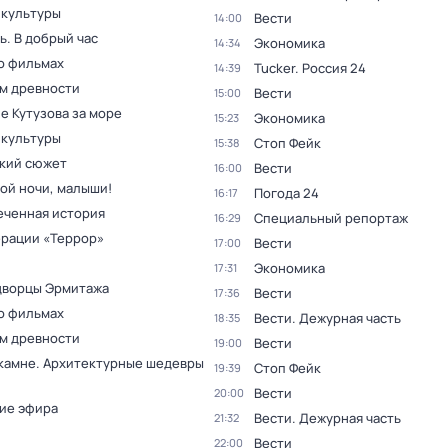
 культуры
Вести
14:00
. В добрый час
Экономика
14:34
о фильмах
Tucker. Россия 24
14:39
ам древности
Вести
15:00
е Кутузова за море
Экономика
15:23
 культуры
Стоп Фейк
15:38
кий сюжет
Вести
16:00
ой ночи, малыши!
Погода 24
16:17
еченная история
Специальный репортаж
16:29
ерации «Террор»
Вести
17:00
Экономика
17:31
дворцы Эрмитажа
Вести
17:36
о фильмах
Вести. Дежурная часть
18:35
ам древности
Вести
19:00
 камне. Архитектурные шедевры
Стоп Фейк
19:39
Вести
20:00
ие эфира
Вести. Дежурная часть
21:32
Вести
22:00