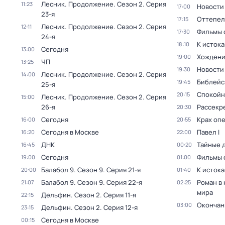
Лесник. Продолжение
. Сезон 2
. Серия
11:23
Новости
17:00
23-я
Оттепель
17:15
Лесник. Продолжение
. Сезон 2
. Серия
12:11
Фильмы 
17:30
24-я
К исток
18:10
Сегодня
13:00
Хождени
19:00
ЧП
13:25
Новости
19:30
Лесник. Продолжение
. Сезон 2
. Серия
14:00
Библейс
19:45
25-я
Спокойн
20:15
Лесник. Продолжение
. Сезон 2
. Серия
15:00
26-я
Рассекр
20:30
Сегодня
Крах оп
16:00
20:55
Сегодня в Москве
Павел I
16:20
22:00
ДНК
Тайные 
16:45
00:20
Сегодня
Фильмы 
19:00
01:00
Балабол 9
. Сезон 9
. Серия 21-я
К исток
20:00
01:40
Балабол 9
. Сезон 9
. Серия 22-я
Роман в
21:07
02:25
мира
Дельфин
. Сезон 2
. Серия 11-я
22:15
Окончан
03:00
Дельфин
. Сезон 2
. Серия 12-я
23:15
Сегодня в Москве
00:15