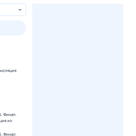
3 авг,
пн
4 авг,
вт
5 авг,
ср
6 авг,
чт
Вчера
Сегодня
ансляция
. Финал.
ция из
. Финал.