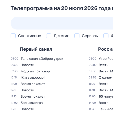
Телепрограмма на 20 июля 2026 года 
25 июл,
сб
26 июл,
вс
27 июл,
пн
28 июл,
вт
Спортивные
Детские
Сериалы
Первый канал
Росси
Телеканал «Доброе утро»
Утро Ро
05:00
05:00
Новости
Вести
09:00
09:00
Модный приговор
Вести. 
09:25
09:30
Жить здорово!
О самом
10:15
09:55
Время покажет
Вести
11:00
11:00
Новости
Вести. 
12:00
11:30
Время покажет
60 мину
12:15
12:00
Большая игра
Вести
14:00
14:00
Новости
Тайны с
15:00
14:30