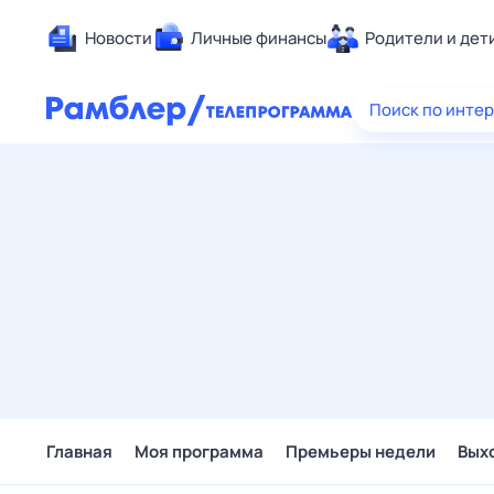
Новости
Личные финансы
Родители и дет
Здоровье
Поиск по инте
Развлечен
Дом и уют
Спорт
Карьера
Авто
Технологи
Жизненные
Сберегаем
Гороскопы
Главная
Моя программа
Премьеры недели
Вых