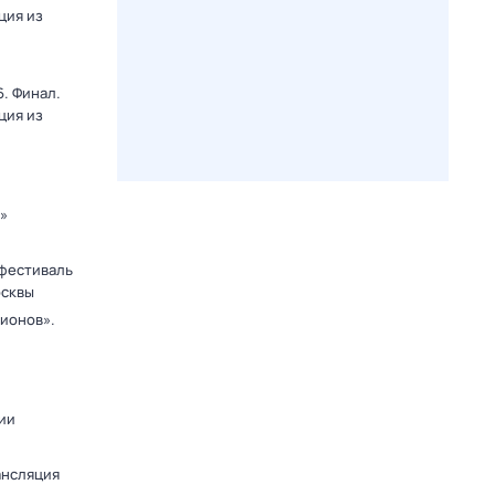
ция из
. Финал.
ция из
к»
фестиваль
осквы
ионов».
ии
ансляция