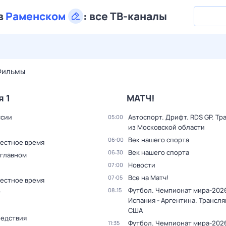
в
Раменском
:
все ТВ-каналы
29 июл,
ср
30 июл,
чт
31 июл,
пт
1 авг,
сб
2 авг,
вс
Фильмы
я 1
МАТЧ!
ссии
Автоспорт. Дрифт. RDS GP. Тр
05:00
из Московской области
Век нашего спорта
06:00
Местное время
Век нашего спорта
06:30
 главном
Новости
07:00
Все на Матч!
07:05
Местное время
Футбол. Чемпионат мира-2026
08:15
т
Испания - Аргентина. Трансля
США
ледствия
Футбол. Чемпионат мира-2026
11:35