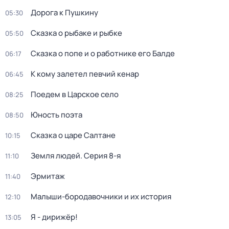
Дорога к Пушкину
05:30
Сказка о рыбаке и рыбке
05:50
Сказка о попе и о работнике его Балде
06:17
К кому залетел певчий кенар
06:45
Поедем в Царское село
08:25
Юность поэта
08:50
Сказка о царе Салтане
10:15
Земля людей
. Серия 8-я
11:10
Эрмитаж
11:40
Малыши-бородавочники и их история
12:10
Я - дирижёр!
13:05