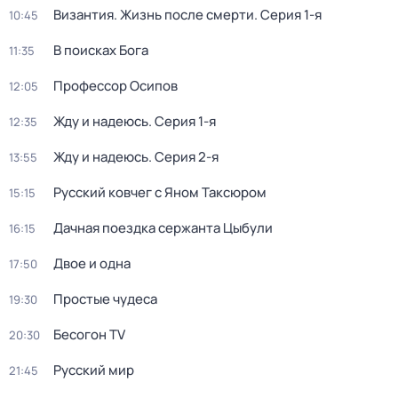
Византия. Жизнь после смерти
. Серия 1-я
10:45
В поисках Бога
11:35
Профессор Осипов
12:05
Жду и нaдeюсь
. Серия 1-я
12:35
Жду и нaдeюсь
. Серия 2-я
13:55
Русский ковчег с Яном Таксюром
15:15
Дачная поездка сержанта Цыбули
16:15
Двое и одна
17:50
Простые чудеса
19:30
Бесогон TV
20:30
Русский мир
21:45