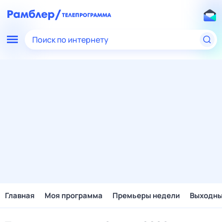
Поиск по интернету
Главная
Моя программа
Премьеры недели
Выходн