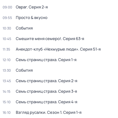
Овраг
. Серия 2-я
09:00
Просто & вкусно
09:55
События
10:30
Смешите меня семеро!
. Серия 63-я
10:45
Анекдот-клуб «Нехмурые люди»
. Серия 51-я
11:35
Семь страниц страха
. Серия 1-я
12:10
События
13:30
Семь страниц страха
. Серия 2-я
13:45
Семь страниц страха
. Серия 3-я
14:15
Семь страниц страха
. Серия 4-я
15:10
Взгляд русалки
. Сезон 1
. Серия 1-я
16:10