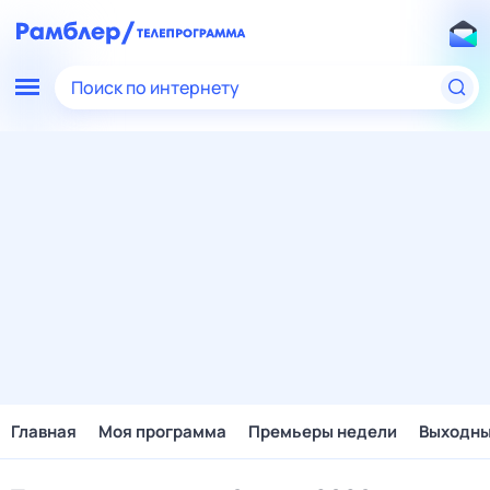
Поиск по интернету
Главная
Моя программа
Премьеры недели
Выходн