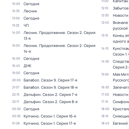
Капитан
11:00
Сегодня
10:00
Забытое
12:10
Лесник
10:35
Новости
12:30
Сегодня
13:00
Вначале 
12:45
ЧП
13:25
русской
Лесник. Продолжение
. Сезон 2
. Серия
14:00
Конец э
13:15
13-я
одного 
Лесник. Продолжение
. Сезон 2
. Серия
15:00
Кунстка
14:10
14-я
Сезон 1
.
Сегодня
16:00
Следств
14:50
ДНК
16:45
Серия 2-
Сегодня
19:00
Мая Мит
15:50
Балабол
. Сезон 9
. Серия 17-я
Русског
20:00
Балабол
. Сезон 9
. Серия 18-я
Запечат
21:07
16:30
Дельфин
. Сезон 2
. Серия 7-я
Новости
22:15
17:00
Дельфин
. Сезон 2
. Серия 8-я
Симфони
23:17
17:15
Сегодня
Кристал
00:20
18:00
Купчино
. Сезон 1
. Серия 16-я
Сияющий
00:35
18:15
Купчино
. Сезон 1
. Серия 17-я
Евгений 
01:26
18:45