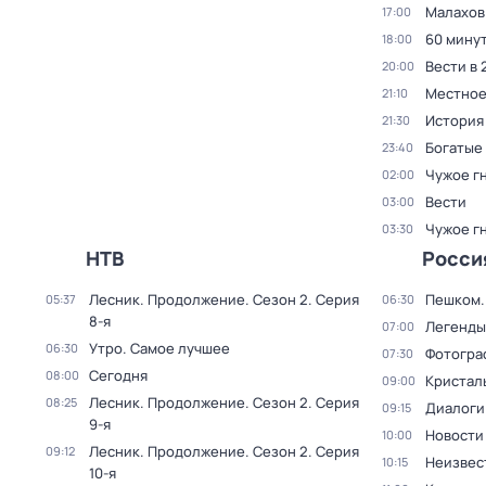
Малахов
17:00
60 мину
18:00
Вести в 
20:00
Местное
21:10
История
21:30
Богатые
23:40
Чужое г
02:00
Вести
03:00
Чужое г
03:30
НТВ
Росси
Лесник. Продолжение
. Сезон 2
. Серия
Пешком..
05:37
06:30
8-я
Легенды
07:00
Утро. Самое лучшее
06:30
Фотогра
07:30
Сегодня
08:00
Кристал
09:00
Лесник. Продолжение
. Сезон 2
. Серия
08:25
Диалоги
09:15
9-я
Новости
10:00
Лесник. Продолжение
. Сезон 2
. Серия
09:12
Неизвес
10:15
10-я