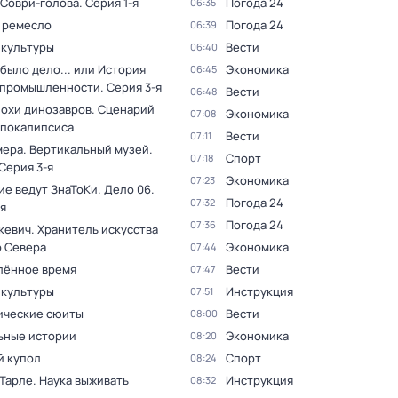
 Соври-голова
. Серия 1-я
Погода 24
06:35
 ремесло
Погода 24
06:39
 культуры
Вести
06:40
было дело... или История
Экономика
06:45
 промышленности
. Серия 3-я
Вести
06:48
похи динозавров. Сценарий
Экономика
07:08
апокалипсиса
Вести
07:11
мера. Вертикальный музей
.
Спорт
07:18
 Серия 3-я
Экономика
07:23
ие ведут ЗнаТоКи. Дело 06
.
Погода 24
07:32
я
Погода 24
07:36
кевич. Хранитель искусства
о Севера
Экономика
07:44
лённое время
Вести
07:47
 культуры
Инструкция
07:51
ческие сюиты
Вести
08:00
ьные истории
Экономика
08:20
 купол
Спорт
08:24
Тарле. Наука выживать
Инструкция
08:32