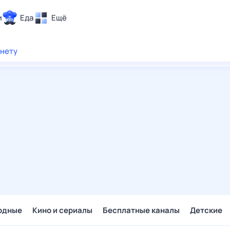
и
Еда
Ещё
Почта
рнету
ия и отдых
Поиск
Погода
ТВ-программа
и и тренды
 ситуации
 вместе
Помощь
одные
Кино и сериалы
Бесплатные каналы
Детские