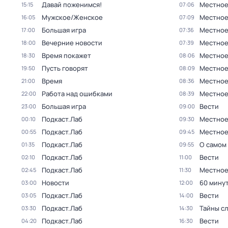
Давай поженимся!
Местное
15:15
07:06
Мужское/Женское
Местное
16:05
07:09
Большая игра
Местное
17:00
07:36
Вечерние новости
Местное
18:00
07:39
Время покажет
Местное
18:30
08:06
Пусть говорят
Местное
19:50
08:09
Время
Местное
21:00
08:36
Работа над ошибками
Местное
22:00
08:39
Большая игра
Вести
23:00
09:00
Подкаст.Лаб
Местное
00:10
09:30
Подкаст.Лаб
Местное
00:55
09:45
Подкаст.Лаб
О самом
01:35
09:55
Подкаст.Лаб
Вести
02:10
11:00
Подкаст.Лаб
Местное
02:45
11:30
Новости
60 мину
03:00
12:00
Подкаст.Лаб
Вести
03:05
14:00
Подкаст.Лаб
Тайны с
03:30
14:30
Подкаст.Лаб
Вести
04:20
16:30