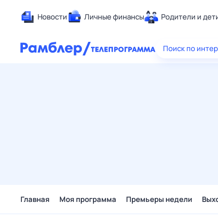
Новости
Личные финансы
Родители и дет
Здоровье
Поиск по инте
Развлечен
Дом и уют
Спорт
Карьера
Авто
Технологи
Жизненные
Сберегаем
Гороскопы
Главная
Моя программа
Премьеры недели
Вых