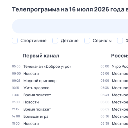
Телепрограмма на 16 июля 2026 года 
27 июл,
пн
28 июл,
вт
29 июл,
ср
30 июл,
чт
Спортивные
Детские
Сериалы
Первый канал
Росси
Телеканал «Доброе утро»
Утро Ро
05:00
05:00
Новости
Местное
09:00
05:06
Модный приговор
Местное
09:25
05:09
Жить здорово!
Местное
10:15
05:36
Время покажет
Местное
11:00
05:39
Новости
Местное
12:00
06:06
Время покажет
Местное
12:15
06:09
Большая игра
Местное
14:00
06:36
Новости
Местное
15:00
06:39