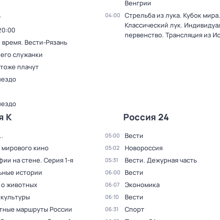
Венгрии
Стрельба из лука. Кубок мира
04:00
т
Классический лук. Индивиду
20:00
первенство. Трансляция из И
 время. Вести-Рязань
 его служанки
 тоже плачут
нездо
нездо
я К
Россия 24
.
Вести
05:00
 мирового кино
Новороссия
05:02
фии на стене
. Серия 1-я
Вести. Дежурная часть
05:31
ьные истории
Вести
06:00
 о животных
Экономика
06:07
 культуры
Вести
06:10
тные маршруты России
Спорт
06:31