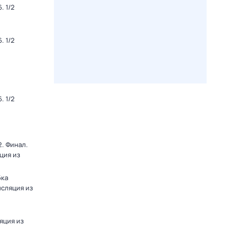
. 1/2
. 1/2
. 1/2
. Финал.
ция из
бка
нсляция из
яция из