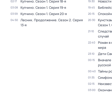
Купчино
. Сезон 1
. Серия 18-я
Новости
02:17
19:30
Купчино
. Сезон 1
. Серия 19-я
Библейс
03:08
19:45
Купчино
. Сезон 1
. Серия 20-я
Спокойн
03:59
20:15
Лесник. Продолжение
. Сезон 2
. Серия
Кунстка
04:50
20:30
13-я
Сезон 1
.
Следств
21:10
случай
Роман в
22:40
мира
Дети Са
23:10
Вначале 
00:15
русской
Тайны р
00:40
Симфони
01:35
Неизвес
02:15
Окончан
03:00