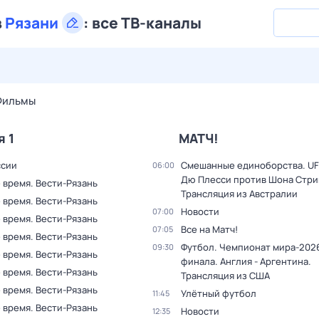
в
Рязани
:
все ТВ-каналы
31 июл,
пт
1 авг,
сб
2 авг,
вс
3 авг,
пн
4 авг,
вт
5 авг,
Фильмы
я 1
МАТЧ!
ссии
Смешанные единоборства. UF
06:00
Дю Плесси против Шона Стри
 время. Вести-Рязань
Трансляция из Австралии
 время. Вести-Рязань
Новости
07:00
 время. Вести-Рязань
Все на Матч!
07:05
 время. Вести-Рязань
Футбол. Чемпионат мира-2026
09:30
 время. Вести-Рязань
финала. Англия - Аргентина.
 время. Вести-Рязань
Трансляция из США
 время. Вести-Рязань
Улётный футбол
11:45
 время. Вести-Рязань
Новости
12:35