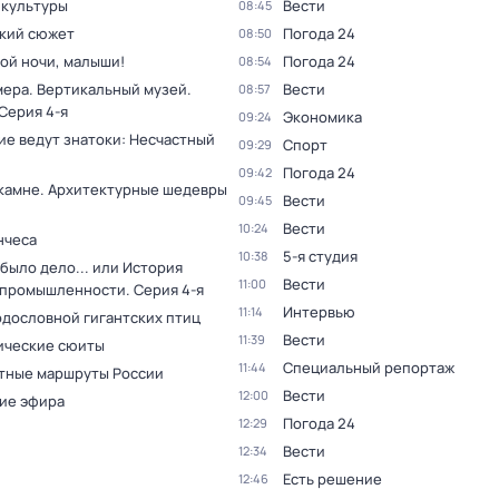
 культуры
Вести
08:45
кий сюжет
Погода 24
08:50
ой ночи, малыши!
Погода 24
08:54
мера. Вертикальный музей
.
Вести
08:57
 Серия 4-я
Экономика
09:24
ие ведут знатоки: Несчастный
Спорт
09:29
Погода 24
09:42
 камне. Архитектурные шедевры
Вести
09:45
Вести
10:24
нчеса
5-я студия
10:38
было дело... или История
Вести
11:00
 промышленности
. Серия 4-я
Интервью
11:14
одословной гигантских птиц
Вести
11:39
ческие сюиты
Специальный репортаж
11:44
тные маршруты России
Вести
12:00
ие эфира
Погода 24
12:29
Вести
12:34
Есть решение
12:46