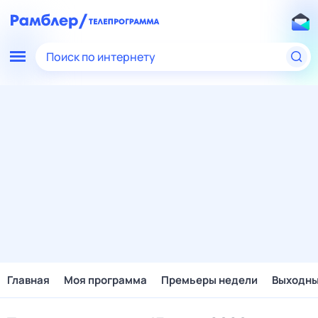
Поиск по интернету
Главная
Моя программа
Премьеры недели
Выходн