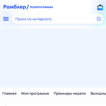
Поиск по интернету
Главная
Моя программа
Премьеры недели
Выходн