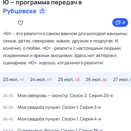
Ю — программа передач в
Рубцовске
0
«Ю» – это реалити о самом важном для молодой женщины:
семье, детях, свекровях, мамах, друзьях и подругах. И,
конечно, о любви. «Ю» - реалити с настоящими людьми,
искренними и яркими эмоциями. Здесь нет актёров и
сценариев. «Ю»: хорошо, когда много реалити!
23 июл,
чт
24 июл,
пт
25 июл,
сб
26 июл,
вс
27 июл,
Моя свекровь — монстр
. Сезон 2
. Серия 20-я
05:05
Моя свадьба лучше!
. Сезон 1
. Серия 3-я
05:55
Моя свадьба лучше!
. Сезон 1
. Серия 4-я
06:45
Супермама. Россия
. Сезон 1
. Серия 35-я
07:40