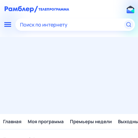
Поиск по интернету
Главная
Моя программа
Премьеры недели
Выходн