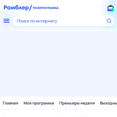
Поиск по интернету
Главная
Моя программа
Премьеры недели
Выходн