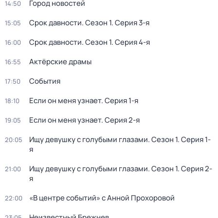
Город новостей
14:50
Срок давности
. Сезон 1
. Серия 3-я
15:05
Срок давности
. Сезон 1
. Серия 4-я
16:00
Актёрские драмы
16:55
События
17:50
Если он меня узнает
. Серия 1-я
18:10
Если он меня узнает
. Серия 2-я
19:05
Ищу девушку с голубыми глазами
. Сезон 1
. Серия 1-
20:05
я
Ищу девушку с голубыми глазами
. Сезон 1
. Серия 2-
21:00
я
«В центре событий» с Анной Прохоровой
22:00
Неизвестный Брежнев
23:05