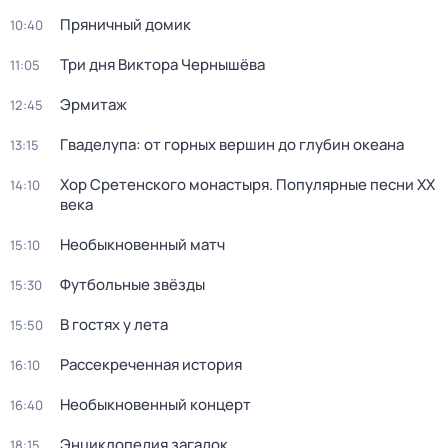
Пряничный домик
10:40
Три дня Виктора Чернышёва
11:05
Эрмитаж
12:45
Гваделупа: от горных вершин до глубин океана
13:15
Хор Сретенского монастыря. Популярные песни XX
14:10
века
Необыкновенный матч
15:10
Футбольные звёзды
15:30
В гостях у лета
15:50
Рассекреченная история
16:10
Необыкновенный концерт
16:40
Энциклопедия загадок
18:15