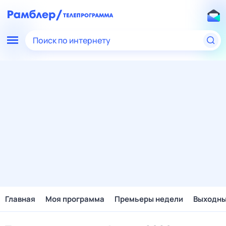
Поиск по интернету
Главная
Моя программа
Премьеры недели
Выходн