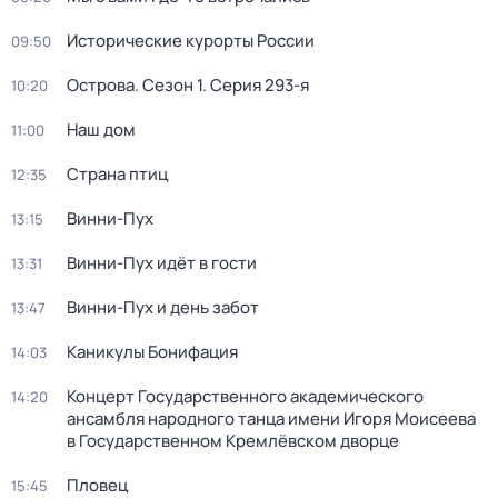
Исторические курорты России
09:50
Острова
. Сезон 1
. Серия 293-я
10:20
Наш дом
11:00
Страна птиц
12:35
Винни-Пух
13:15
Винни-Пух идёт в гости
13:31
Винни-Пух и день забот
13:47
Каникулы Бонифация
14:03
Концерт Государственного академического
14:20
ансамбля народного танца имени Игоря Моисеева
в Государственном Кремлёвском дворце
Пловец
15:45