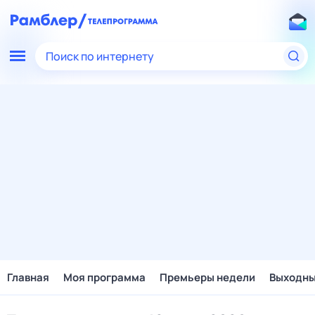
Поиск по интернету
Главная
Моя программа
Премьеры недели
Выходн