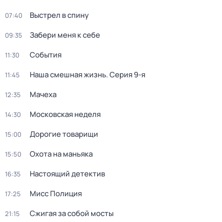
Выстрел в спину
07:40
Забери меня к себе
09:35
События
11:30
Наша смешная жизнь
. Серия 9-я
11:45
Мачеха
12:35
Московская неделя
14:30
Дорогие товарищи
15:00
Охота на маньяка
15:50
Настоящий детектив
16:35
Мисс Полиция
17:25
Сжигая за собой мосты
21:15