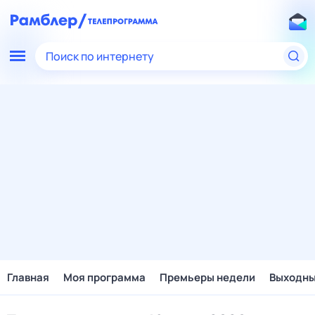
Поиск по интернету
Главная
Моя программа
Премьеры недели
Выходн