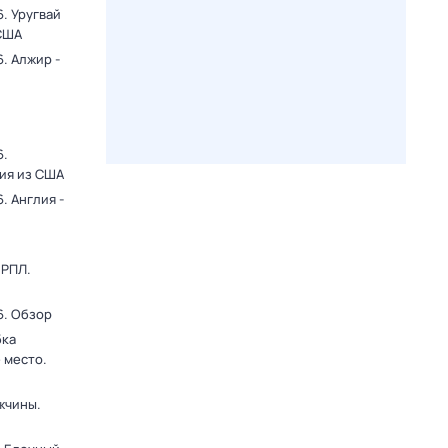
. Уругвай
 США
. Алжир -
6.
ция из США
. Англия -
 РПЛ.
6. Обзор
бка
 место.
жчины.