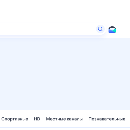
Спортивные
HD
Местные каналы
Познавательные