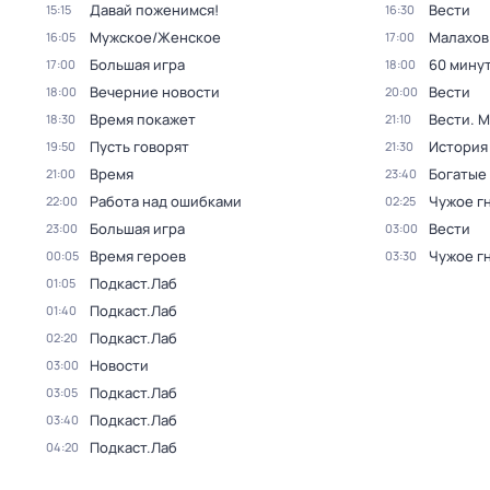
Давай поженимся!
Вести
15:15
16:30
Мужское/Женское
Малахов
16:05
17:00
Большая игра
60 мину
17:00
18:00
Вечерние новости
Вести
18:00
20:00
Время покажет
Вести. 
18:30
21:10
Пусть говорят
История
19:50
21:30
Время
Богатые
21:00
23:40
Работа над ошибками
Чужое г
22:00
02:25
Большая игра
Вести
23:00
03:00
Время героев
Чужое г
00:05
03:30
Подкаст.Лаб
01:05
Подкаст.Лаб
01:40
Подкаст.Лаб
02:20
Новости
03:00
Подкаст.Лаб
03:05
Подкаст.Лаб
03:40
Подкаст.Лаб
04:20