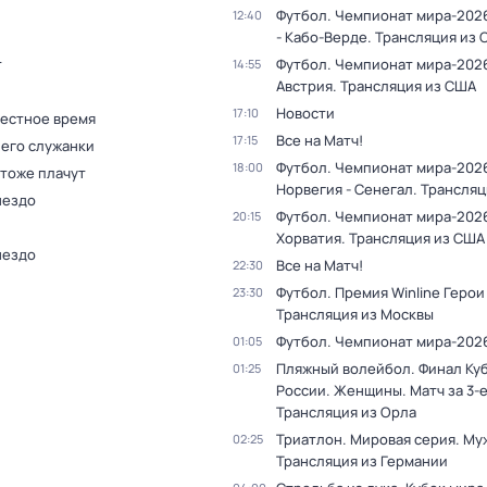
Футбол. Чемпионат мира-2026
12:40
- Кабо-Верде. Трансляция из
т
Футбол. Чемпионат мира-2026
14:55
Австрия. Трансляция из США
Новости
17:10
Местное время
Все на Матч!
17:15
 его служанки
Футбол. Чемпионат мира-202
18:00
 тоже плачут
Норвегия - Сенегал. Трансля
нездо
Футбол. Чемпионат мира-2026
20:15
Хорватия. Трансляция из США
нездо
Все на Матч!
22:30
Футбол. Премия Winline Герои
23:30
Трансляция из Москвы
Футбол. Чемпионат мира-202
01:05
Пляжный волейбол. Финал Ку
01:25
России. Женщины. Матч за 3-е
Трансляция из Орла
Триатлон. Мировая серия. Му
02:25
Трансляция из Германии