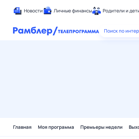
Новости
Личные финансы
Родители и дет
Здоровье
Поиск по инте
Развлечен
Дом и уют
Спорт
Карьера
Авто
Технологи
Жизненные
Сберегаем
Гороскопы
Главная
Моя программа
Премьеры недели
Вых