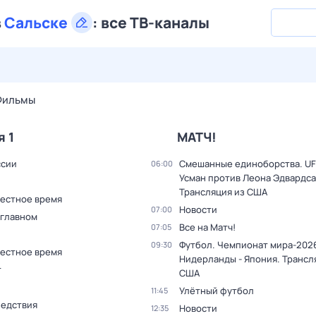
в
Сальске
:
все ТВ-каналы
28 июл,
вт
29 июл,
ср
30 июл,
чт
31 июл,
пт
1 авг,
сб
Фильмы
я 1
МАТЧ!
ссии
Смешанные единоборства. UF
06:00
Усман против Леона Эдвардса
Трансляция из США
Местное время
Новости
07:00
 главном
Все на Матч!
07:05
Футбол. Чемпионат мира-202
09:30
Местное время
Нидерланды - Япония. Трансл
т
США
Улётный футбол
11:45
ледствия
Новости
12:35