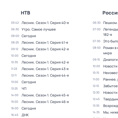
НТВ
Росси
Лесник
. Сезон 1
. Серия 40-я
Пешком..
05:42
06:30
Утро. Самое лучшее
Легенды
06:30
07:00
182-я
Сегодня
08:00
Это был
07:30
Лесник
. Сезон 1
. Серия 41-я
08:25
Роман в
08:50
Лесник
. Сезон 1
. Серия 42-я
09:12
мира
Сегодня
10:00
Диалоги
09:15
Лесник
. Сезон 1
. Серия 42-я
10:35
Новости
10:00
Лесник
. Сезон 1
. Серия 43-я
11:23
Неизвес
10:15
Лесник
. Сезон 1
. Серия 44-я
12:11
Раннее, 
11:00
Сегодня
13:00
Забытое
12:10
ЧП
13:25
Новости
12:30
Лесник
. Сезон 1
. Серия 45-я
14:00
Твердын
12:45
Лесник
. Сезон 1
. Серия 46-я
15:00
Возрожд
13:35
Сегодня
16:00
Мы, ниж
14:35
ДНК
16:45