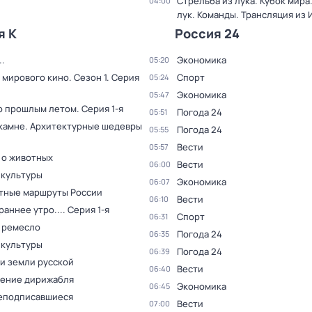
Стрельба из лука. Кубок мира
04:00
лук. Команды. Трансляция из
я К
Россия 24
.
Экономика
05:20
 мирового кино
. Сезон 1
. Серия
Спорт
05:24
Экономика
05:47
о прошлым летом
. Серия 1-я
Погода 24
05:51
 камне. Архитектурные шедевры
Погода 24
05:55
Вести
05:57
 о животных
Вести
06:00
 культуры
Экономика
06:07
тные маршруты России
Вести
06:10
раннее утро...
. Серия 1-я
Спорт
06:31
 ремесло
Погода 24
06:35
 культуры
Погода 24
06:39
и земли русской
Вести
06:40
ение дирижабля
Экономика
06:45
еподписавшиеся
Вести
07:00