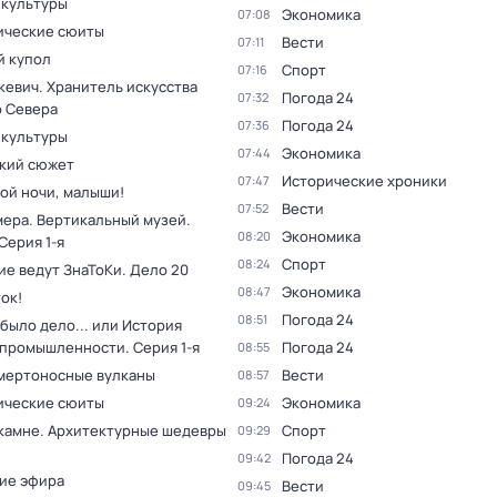
 культуры
Экономика
07:08
ческие сюиты
Вести
07:11
 купол
Спорт
07:16
кевич. Хранитель искусства
Погода 24
07:32
о Севера
Погода 24
07:36
 культуры
Экономика
07:44
кий сюжет
Исторические хроники
07:47
ой ночи, малыши!
Вести
07:52
мера. Вертикальный музей
.
Экономика
08:20
 Серия 1-я
Спорт
08:24
ие ведут ЗнаТоКи. Дело 20
Экономика
08:47
ок!
Погода 24
08:51
было дело... или История
 промышленности
. Серия 1-я
Погода 24
08:55
мертоносные вулканы
Вести
08:57
ческие сюиты
Экономика
09:24
 камне. Архитектурные шедевры
Спорт
09:29
Погода 24
09:42
ие эфира
Вести
09:45