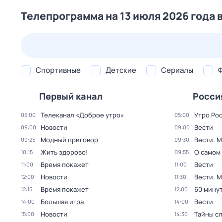
Телепрограмма на 13 июля 2026 года 
24 июл,
пт
25 июл,
сб
26 июл,
вс
27 июл,
пн
Спортивные
Детские
Сериалы
Первый канал
Росси
Телеканал «Доброе утро»
Утро Ро
05:00
05:00
Новости
Вести
09:00
09:00
Модный приговор
Вести. 
09:25
09:30
Жить здорово!
О самом
10:15
09:55
Время покажет
Вести
11:00
11:00
Новости
Вести. 
12:00
11:30
Время покажет
60 мину
12:15
12:00
Большая игра
Вести
14:00
14:00
Новости
Тайны с
15:00
14:30