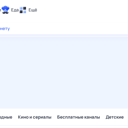
и
Еда
Ещё
Почта
рнету
ия и отдых
Поиск
Погода
ТВ-программа
и и тренды
 ситуации
 вместе
Помощь
одные
Кино и сериалы
Бесплатные каналы
Детские