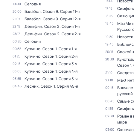
Новости
17:00
Сегодня
19:00
Симфони
17:15
Балабол
. Сезон 9
. Серия 11-я
20:00
Сияющий
18:15
Балабол
. Сезон 9
. Серия 12-я
21:07
Мая Мит
18:45
Дельфин
. Сезон 2
. Серия 1-я
22:15
Русског
Дельфин
. Сезон 2
. Серия 2-я
23:17
Новости
19:30
Сегодня
00:20
Библейс
19:45
Купчино
. Сезон 1
. Серия 1-я
00:35
Спокойн
20:15
Купчино
. Сезон 1
. Серия 2-я
01:25
Кунстка
20:30
Купчино
. Сезон 1
. Серия 3-я
02:15
Сезон 1
.
Купчино
. Сезон 1
. Серия 4-я
03:05
Следств
21:10
Купчино
. Сезон 1
. Серия 5-я
03:55
МакЛинт
23:10
Лесник
. Сезон 1
. Серия 45-я
04:45
Вначале 
00:15
русской
Самые с
00:45
Симфони
01:35
Роман в
02:30
мира
Окончан
03:00