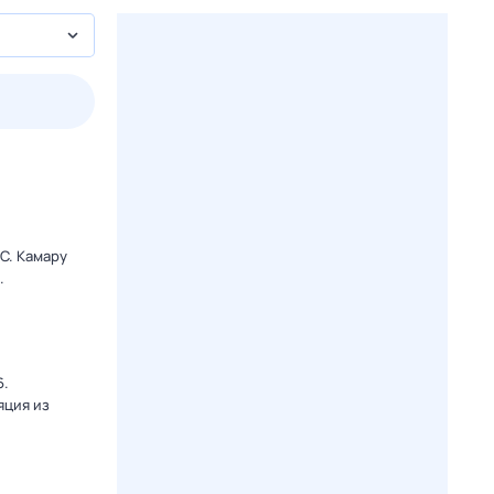
2 авг,
вс
3 авг,
пн
4 авг,
вт
5 авг,
ср
Вчера
Сегодня
C. Камару
.
6.
яция из