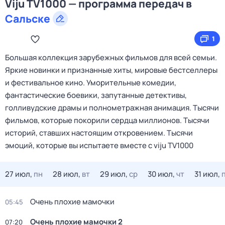
Viju TV1000 — программа передач в
Сальске
1
Большая коллекция зарубежных фильмов для всей семьи.
Яркие новинки и признанные хиты, мировые бестселлеры
и фестивальное кино. Уморительные комедии,
фантастические боевики, запутанные детективы,
голливудские драмы и полнометражная анимация. Тысячи
фильмов, которые покорили сердца миллионов. Тысячи
историй, ставших настоящим откровением. Тысячи
эмоций, которые вы испытаете вместе с viju TV1000
27 июл,
пн
28 июл,
вт
29 июл,
ср
30 июл,
чт
31 июл,
Очень плохие мамочки
05:45
Очень плохие мамочки 2
07:20