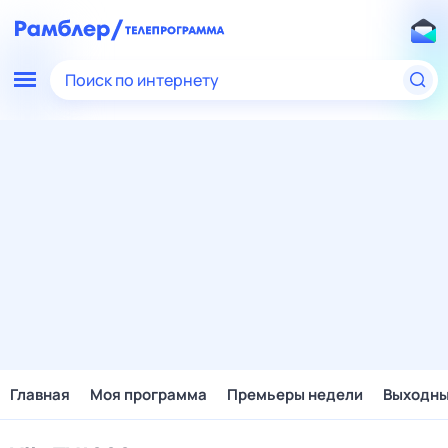
Поиск по интернету
Главная
Моя программа
Премьеры недели
Выходн