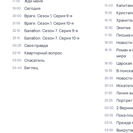
Жди меня
17:55
Капитан
14:40
Сегодня
19:00
Кристал
15:55
Враги
. Сезон 1
. Серия 9-я
20:00
Храните
16:10
Враги
. Сезон 1
. Серия 10-я
21:05
Энигма
16:50
Балабол
. Сезон 7
. Серия 9-я
22:10
Письма 
17:30
Балабол
. Сезон 7
. Серия 10-я
23:15
Новости
18:00
Своя правда
00:20
Роман в
18:15
Квартирный вопрос
02:10
мира
Спасатель
03:00
Царская
18:50
Беглец
04:40
В поиск
19:35
Новости
20:30
Искател
20:45
Линия ж
21:30
Портрет
22:25
2 Верник
00:00
Пока пл
00:55
Прежде 
03:15
Выкрута
03:30