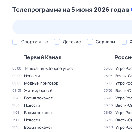
Телепрограмма на 5 июня 2026 года в
23 июл,
чт
24 июл,
пт
25 июл,
сб
26 июл,
вс
Спортивные
Детские
Сериалы
Первый Канал
Росси
Телеканал «Доброе утро»
Утро Ро
05:00
05:00
Новости
Вести-С
09:00
05:06
Модный приговор
Утро Ро
09:05
05:10
Жить здорово!
Вести-С
09:55
05:36
Время покажет
Утро Ро
10:40
05:40
Новости
Вести-С
11:00
06:06
Время покажет
Утро Ро
11:25
06:10
Новости
Вести-С
13:00
06:36
Время покажет
Утро Ро
13:15
06:40