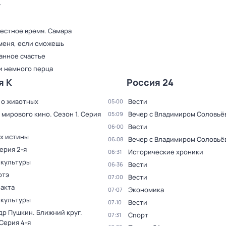
т
Местное время. Самара
меня, если сможешь
анное счастье
и немного перца
я К
Россия 24
 о животных
Вести
05:00
 мирового кино
. Сезон 1
. Серия
Вечер с Владимиром Соловьё
05:09
Вести
06:00
ах истины
Вечер с Владимиром Соловьё
06:08
Серия 2-я
Исторические хроники
06:31
 культуры
Вести
06:36
отэ
Вести
07:00
факта
Экономика
07:07
 культуры
Вести
07:10
др Пушкин. Ближний круг
.
Спорт
07:31
 Серия 4-я