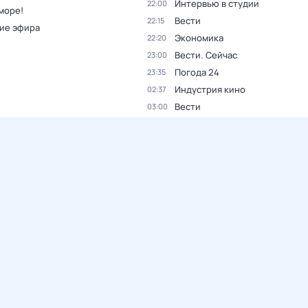
Интервью в студии
22:00
море!
Вести
22:15
ие эфира
Экономика
22:20
Вести. Сейчас
23:00
Погода 24
23:35
Индустрия кино
02:37
Вести
03:00