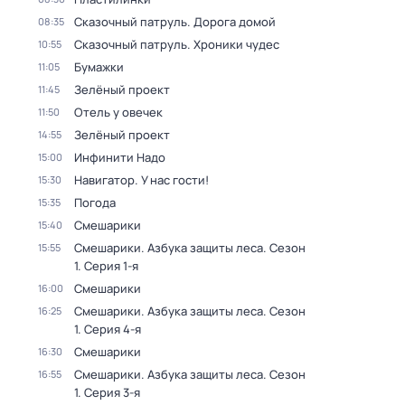
Сказочный патруль. Дорога домой
08:35
Сказочный патруль. Хроники чудес
10:55
Бумажки
11:05
Зелёный проект
11:45
Отель у овечек
11:50
Зелёный проект
14:55
Инфинити Надо
15:00
Навигатор. У нас гости!
15:30
Погода
15:35
Смешарики
15:40
Смешарики. Азбука защиты леса
. Сезон
15:55
1
. Серия 1-я
Смешарики
16:00
Смешарики. Азбука защиты леса
. Сезон
16:25
1
. Серия 4-я
Смешарики
16:30
Смешарики. Азбука защиты леса
. Сезон
16:55
1
. Серия 3-я