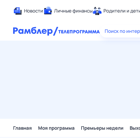
Новости
Личные финансы
Родители и дет
Здоровье
Поиск по инте
Развлечен
Дом и уют
Спорт
Карьера
Авто
Технологи
Жизненные
Сберегаем
Гороскопы
Главная
Моя программа
Премьеры недели
Вых