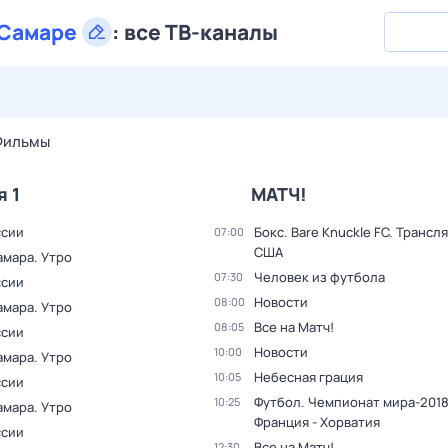
Самаре
:
все ТВ-каналы
27 июл,
пн
28 июл,
вт
29 июл,
ср
30 июл,
чт
31 июл,
Фильмы
я 1
МАТЧ!
ссии
Бокс. Bare Knuckle FC. Трансл
07:00
США
амара. Утро
Человек из футбола
07:30
ссии
Новости
08:00
амара. Утро
Все на Матч!
08:05
ссии
Новости
10:00
амара. Утро
Небесная грация
10:05
ссии
Футбол. Чемпионат мира-2018
10:25
амара. Утро
Франция - Хорватия
ссии
Все на Матч!
12:30