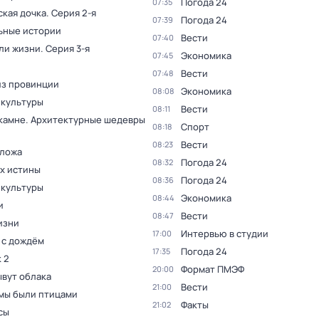
Погода 24
07:35
ская дочка
. Серия 2-я
Погода 24
07:39
ьные истории
Вести
07:40
ли жизни
. Серия 3-я
Экономика
07:45
Вести
07:48
из провинции
Экономика
08:08
 культуры
Вести
08:11
 камне. Архитектурные шедевры
Спорт
08:18
Вести
08:23
 ложа
Погода 24
08:32
ах истины
Погода 24
08:36
 культуры
Экономика
08:44
и
Вести
08:47
изни
Интервью в студии
17:00
 с дождём
Погода 24
17:35
 2
Формат ПМЭФ
20:00
ывут облака
Вести
21:00
мы были птицами
Факты
21:02
сы