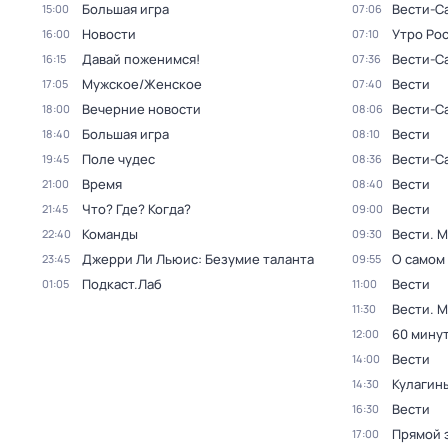
Большая игра
Вести-С
15:00
07:06
Новости
Утро Ро
16:00
07:10
Давай поженимся!
Вести-С
16:15
07:36
Мужское/Женское
Вести
17:05
07:40
Вечерние новости
Вести-С
18:00
08:06
Большая игра
Вести
18:40
08:10
Поле чудес
Вести-С
19:45
08:36
Время
Вести
21:00
08:40
Что? Где? Когда?
Вести
21:45
09:00
Команды
Вести. 
22:40
09:30
Джерри Ли Льюис: Безумие таланта
О самом
23:45
09:55
Подкаст.Лаб
Вести
01:05
11:00
Вести. 
11:30
60 мину
12:00
Вести
14:00
Кулагин
14:30
Вести
16:30
Прямой 
17:00