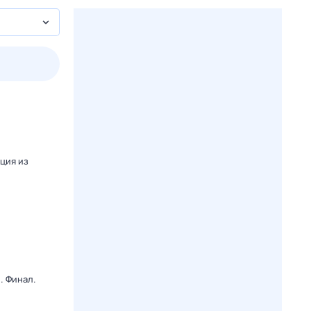
пт
1 авг,
сб
2 авг,
вс
3 авг,
пн
4 авг,
вт
Вчера
Сегод
яция из
. Финал.