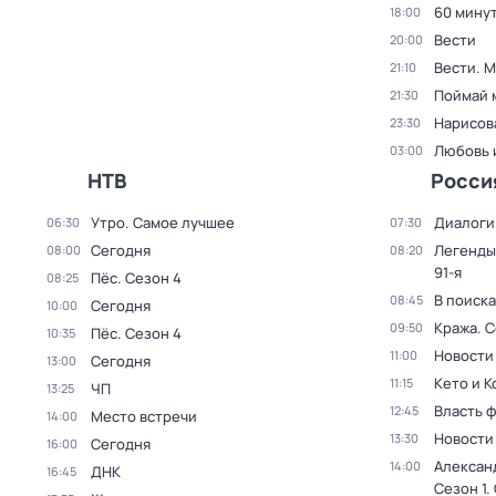
60 мину
18:00
Вести
20:00
Вести. 
21:10
Поймай 
21:30
Нарисов
23:30
Любовь 
03:00
НТВ
Росси
Утро. Самое лучшее
Диалоги
06:30
07:30
Сегодня
Легенды
08:00
08:20
91-я
Пёс
. Сезон 4
08:25
В поиск
08:45
Сегодня
10:00
Кража
. 
09:50
Пёс
. Сезон 4
10:35
Новости
11:00
Сегодня
13:00
Кето и К
11:15
ЧП
13:25
Власть 
12:45
Место встречи
14:00
Новости
13:30
Сегодня
16:00
Алексан
14:00
ДНК
16:45
Сезон 1
.