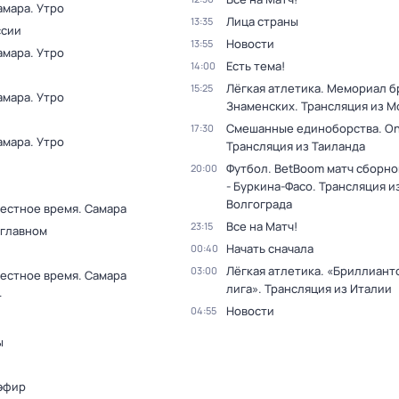
амара. Утро
Лица страны
13:35
ссии
Новости
13:55
амара. Утро
Есть тема!
14:00
Лёгкая атлетика. Мемориал б
15:25
амара. Утро
Знаменских. Трансляция из М
Смешанные единоборства. On
17:30
амара. Утро
Трансляция из Таиланда
Футбол. BetBoom матч сборно
20:00
- Буркина-Фасо. Трансляция и
Волгограда
Местное время. Самара
Все на Матч!
23:15
 главном
Начать сначала
00:40
Лёгкая атлетика. «Бриллиант
03:00
Местное время. Самара
лига». Трансляция из Италии
т
Новости
04:55
ы
эфир