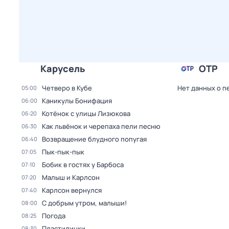
Карусель
ОТР
Четверо в Кубе
Нет данных о п
05:00
Каникулы Бонифация
06:00
Котёнок с улицы Лизюкова
06:20
Как львёнок и черепаха пели песню
06:30
Возвращение блудного попугая
06:40
Пык-пык-пык
07:05
Бобик в гостях у Барбоса
07:10
Малыш и Карлсон
07:20
Карлсон вернулся
07:40
С добрым утром, малыши!
08:00
Погода
08:25
Пластилинки
08:30