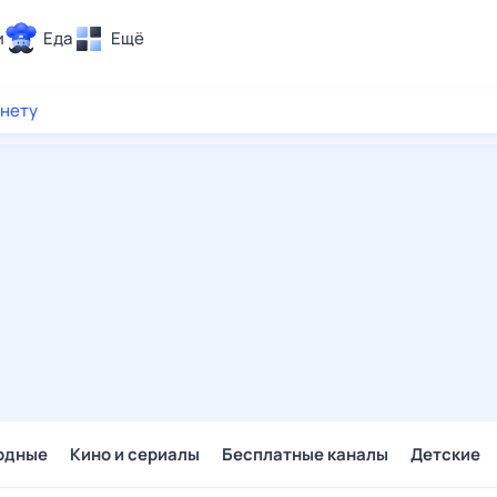
и
Еда
Ещё
Почта
рнету
ия и отдых
Поиск
Погода
ТВ-программа
и и тренды
 ситуации
 вместе
Помощь
одные
Кино и сериалы
Бесплатные каналы
Детские