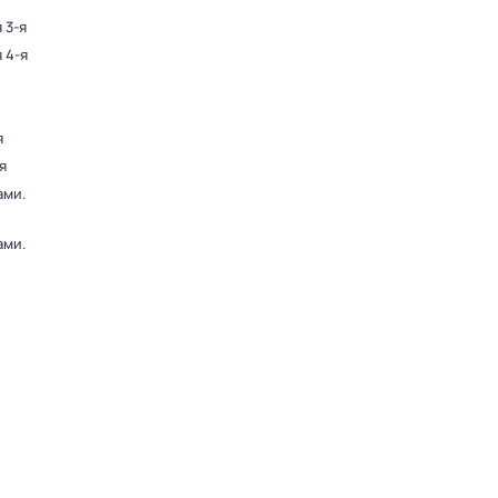
 3-я
 4-я
я
я
ами
.
ами
.