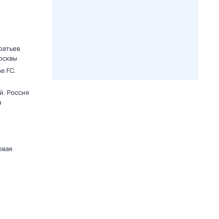
ратьев
осквы
e FC.
й. Россия
з
овая