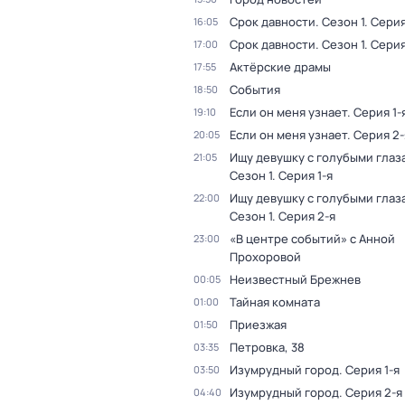
Срок давности
. Сезон 1
. Серия
16:05
Срок давности
. Сезон 1
. Серия
17:00
Актёрские драмы
17:55
События
18:50
Если он меня узнает
. Серия 1-
19:10
Если он меня узнает
. Серия 2-
20:05
Ищу девушку с голубыми глаз
21:05
Сезон 1
. Серия 1-я
Ищу девушку с голубыми глаз
22:00
Сезон 1
. Серия 2-я
«В центре событий» с Анной
23:00
Прохоровой
Неизвестный Брежнев
00:05
Тайная комната
01:00
Приезжая
01:50
Петровка, 38
03:35
Изумрудный город
. Серия 1-я
03:50
Изумрудный город
. Серия 2-я
04:40