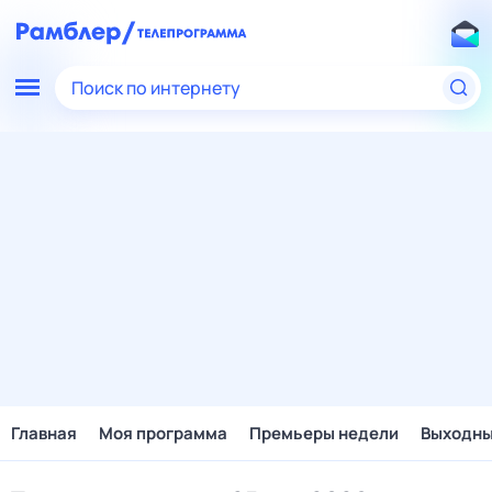
Поиск по интернету
Главная
Моя программа
Премьеры недели
Выходн