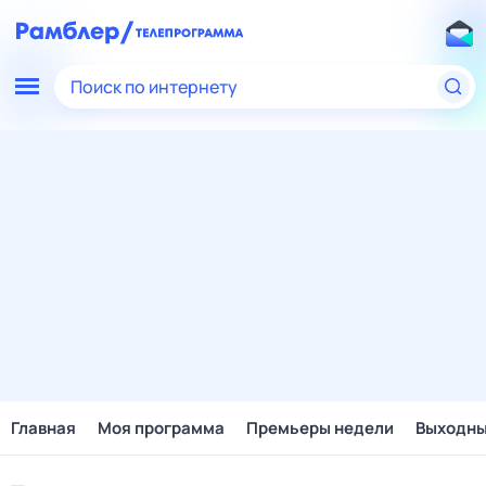
Поиск по интернету
Главная
Моя программа
Премьеры недели
Выходн