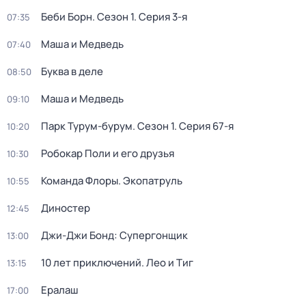
Беби Борн
. Сезон 1
. Серия 3-я
07:35
Маша и Медведь
07:40
Буква в деле
08:50
Маша и Медведь
09:10
Парк Турум-бурум
. Сезон 1
. Серия 67-я
10:20
Робокар Поли и его друзья
10:30
Команда Флоры. Экопатруль
10:55
Диностер
12:45
Джи-Джи Бонд: Супергонщик
13:00
10 лет приключений. Лео и Тиг
13:15
Ералаш
17:00