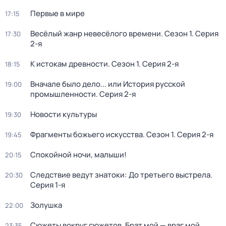
Первые в мире
17:15
Весёлый жанр невесёлого времени
. Сезон 1
. Серия
17:30
2-я
К истокам древности
. Сезон 1
. Серия 2-я
18:15
Вначале было дело... или История русской
19:00
промышленности
. Серия 2-я
Новости культуры
19:30
Фрагменты божьего искусства
. Сезон 1
. Серия 2-я
19:45
Спокойной ночи, малыши!
20:15
Следствие ведут знатоки: До третьего выстрела
.
20:30
Серия 1-я
Золушка
22:00
Сюжеты вокруг сюжетов. Брат мой — враг мой
23:35