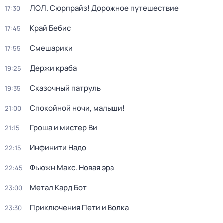
ЛОЛ. Сюрпрайз! Дорожное путешествие
17:30
Край Бебис
17:45
Смешарики
17:55
Держи краба
19:25
Сказочный патруль
19:35
Спокойной ночи, малыши!
21:00
Гроша и мистер Ви
21:15
Инфинити Надо
22:15
Фьюжн Макс. Новая эра
22:45
Метал Кард Бот
23:00
Приключения Пети и Волка
23:30