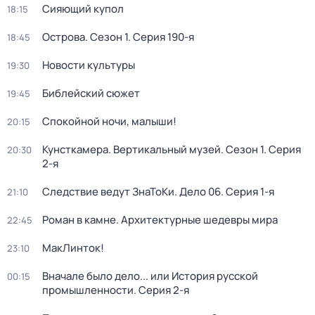
Сияющий купол
18:15
Острова
. Сезон 1
. Серия 190-я
18:45
Новости культуры
19:30
Библейский сюжет
19:45
Спокойной ночи, малыши!
20:15
Кунсткамера. Вертикальный музей
. Сезон 1
. Серия
20:30
2-я
Следствие ведут ЗнаТоКи. Дело 06
. Серия 1-я
21:10
Роман в камне. Архитектурные шедевры мира
22:45
МакЛинток!
23:10
Вначале было дело... или История русской
00:15
промышленности
. Серия 2-я