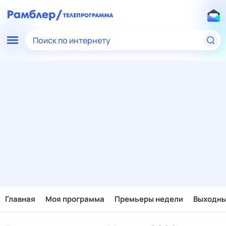
Поиск по интернету
Главная
Моя программа
Премьеры недели
Выходн