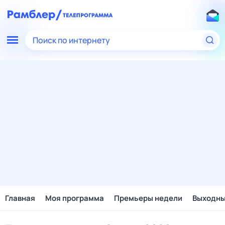
Поиск по интернету
Главная
Моя программа
Премьеры недели
Выходн