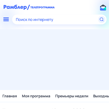
Поиск по интернету
Главная
Моя программа
Премьеры недели
Выходн