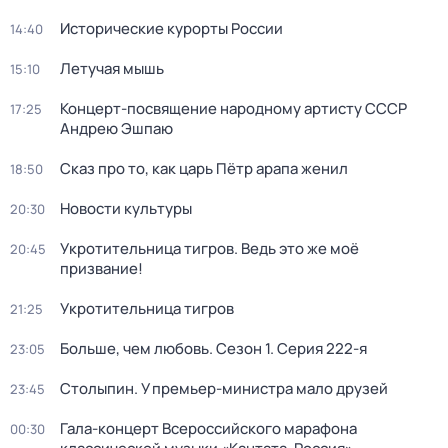
Исторические курорты России
14:40
Летучая мышь
15:10
Концерт-посвящение народному артисту СССР
17:25
Андрею Эшпаю
Сказ про то, как царь Пётр арапа женил
18:50
Новости культуры
20:30
Укротительница тигров. Ведь это же моё
20:45
призвание!
Укротительница тигров
21:25
Больше, чем любовь
. Сезон 1
. Серия 222-я
23:05
Столыпин. У премьер-министра мало друзей
23:45
Гала-концерт Всероссийского марафона
00:30