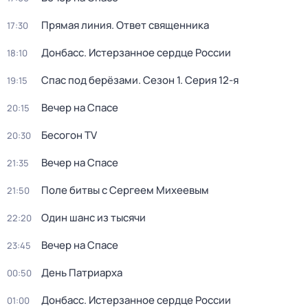
Прямая линия. Ответ священника
17:30
Донбасс. Истерзанное сердце России
18:10
Спас под берёзами
. Сезон 1
. Серия 12-я
19:15
Вечер на Спасе
20:15
Бесогон TV
20:30
Вечер на Спасе
21:35
Поле битвы с Сергеем Михеевым
21:50
Один шанс из тысячи
22:20
Вечер на Спасе
23:45
Дeнь Патриаpха
00:50
Донбасс. Истерзанное сердце России
01:00