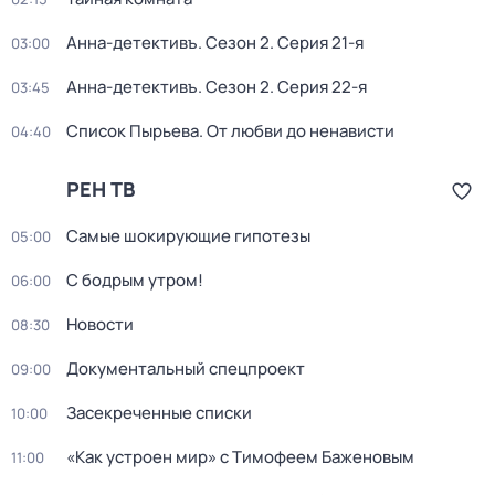
Анна-детективъ
. Сезон 2
. Серия 21-я
03:00
Анна-детективъ
. Сезон 2
. Серия 22-я
03:45
Список Пырьева. От любви до ненависти
04:40
РЕН ТВ
Самые шoкиpующие гипотезы
05:00
С бодрым утром!
06:00
Новости
08:30
Документальный спецпроект
09:00
Зacекрeченные cписки
10:00
«Как устроен мир» с Тимофеем Баженовым
11:00