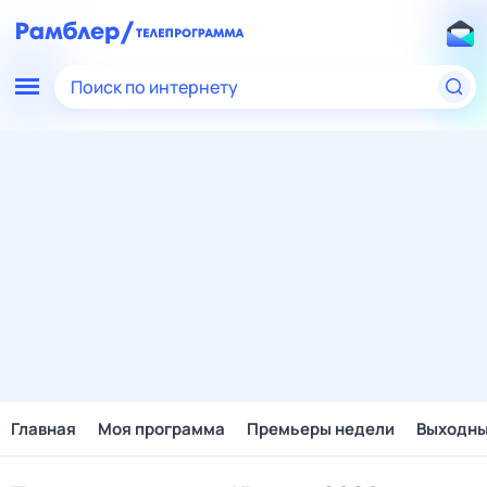
Поиск по интернету
Главная
Моя программа
Премьеры недели
Выходн