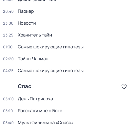
Паркер
20:40
Новости
23:00
Хранитель тайн
23:25
Самые шoкиpующие гипотезы
01:30
Тaйны Чапман
02:20
Самые шoкиpующие гипотезы
04:25
Спас
Дeнь Патриаpха
05:00
Расскажи мне о Боге
05:10
Мультфильмы на «Спасе»
05:40