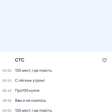
СТС
100 мест, гдe поеcть
05:00
С лёгким утром!
05:50
Про100 кухня
06:40
Вам и не снилось
08:00
100 мест, гдe поеcть
09:00