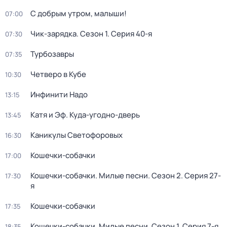
С добрым утром, малыши!
07:00
Чик-зарядка
. Сезон 1
. Серия 40-я
07:30
Турбозавры
07:35
Четверо в Кубе
10:30
Инфинити Надо
13:15
Катя и Эф. Куда-угодно-дверь
13:45
Каникулы Светофоровых
16:30
Кошечки-собачки
17:00
Кошечки-собачки. Милые песни
. Сезон 2
. Серия 27-
17:30
я
Кошечки-собачки
17:35
Кошечки-собачки. Милые песни
. Сезон 1
. Серия 7-я
18:35