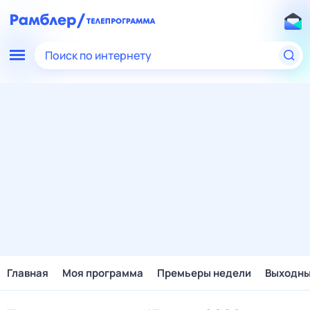
Поиск по интернету
Главная
Моя программа
Премьеры недели
Выходн