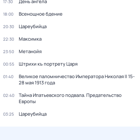
День ангела
17:30
Всенощное бдение
18:00
Цареубийца
20:30
Максимка
22:30
Метанойя
23:50
Штрихи къ портрету Царя
00:55
Великое паломничество Императора Николая II 15-
01:40
28 мая 1913 года
Тайна Ипатьевского подвала. Предательство
02:40
Европы
Цареубийца
03:25