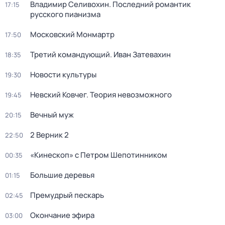
Владимир Селивохин. Последний романтик
17:15
русского пианизма
Московский Монмартр
17:50
Третий командующий. Иван Затевахин
18:35
Новости культуры
19:30
Невский Ковчег. Теория невозможного
19:45
Вечный муж
20:15
2 Верник 2
22:50
«Кинескоп» с Петром Шепотинником
00:35
Большие деревья
01:15
Премудрый пескарь
02:45
Окончание эфира
03:00