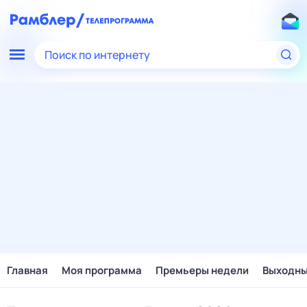
Поиск по интернету
Главная
Моя программа
Премьеры недели
Выходн