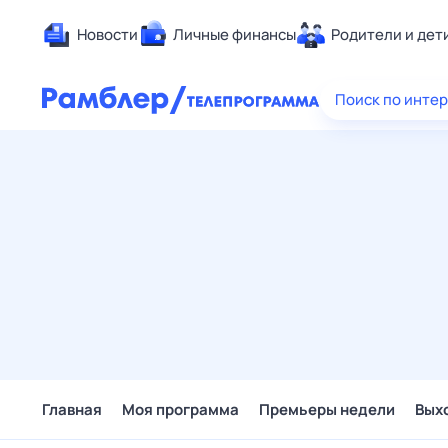
Новости
Личные финансы
Родители и дет
Здоровье
Поиск по инте
Развлечен
Дом и уют
Спорт
Карьера
Авто
Технологи
Жизненные
Сберегаем
Гороскопы
Главная
Моя программа
Премьеры недели
Вых