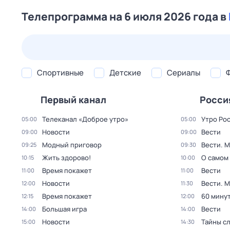
Телепрограмма на 6 июля 2026 года в
23 июл,
чт
24 июл,
пт
25 июл,
сб
26 июл,
вс
Спортивные
Детские
Сериалы
Первый канал
Росси
Телеканал «Доброе утро»
Утро Ро
05:00
05:00
Новости
Вести
09:00
09:00
Модный приговор
Вести. 
09:25
09:30
Жить здорово!
О самом
10:15
10:00
Время покажет
Вести
11:00
11:00
Новости
Вести. 
12:00
11:30
Время покажет
60 мину
12:15
12:00
Большая игра
Вести
14:00
14:00
Новости
Тайны с
15:00
14:30