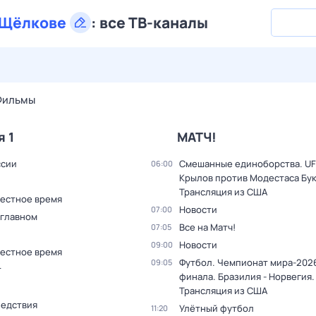
Щёлкове
:
все ТВ-каналы
27 июл,
пн
28 июл,
вт
29 июл,
ср
30 июл,
чт
31 июл,
Фильмы
я 1
МАТЧ!
ссии
Смешанные единоборства. UF
06:00
Крылов против Модестаса Бук
Трансляция из США
Местное время
Новости
07:00
 главном
Все на Матч!
07:05
Новости
09:00
Местное время
Футбол. Чемпионат мира-2026
09:05
т
финала. Бразилия - Норвегия.
Трансляция из США
ледствия
Улётный футбол
11:20