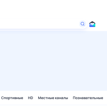
Спортивные
HD
Местные каналы
Познавательные