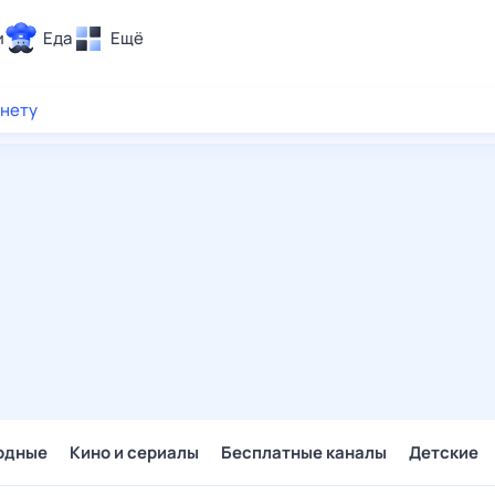
и
Еда
Ещё
Почта
рнету
ия и отдых
Поиск
Погода
ТВ-программа
и и тренды
 ситуации
 вместе
Помощь
одные
Кино и сериалы
Бесплатные каналы
Детские