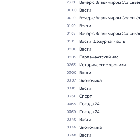
Вечер с Владимиром Соловьё
23:10
Вести
00:00
Вечер с Владимиром Соловьё
00:10
Вести
01:00
Вечер с Владимиром Соловьё
01:08
Вести. Дежурная часть
01:31
Вести
02:00
Парламентский час
02:05
Исторические хроники
02:53
Вести
03:00
Экономика
03:07
Вести
03:10
Спорт
03:31
Погода 24
03:35
Погода 24
03:39
Вести
03:40
Экономика
03:45
Вести
03:48