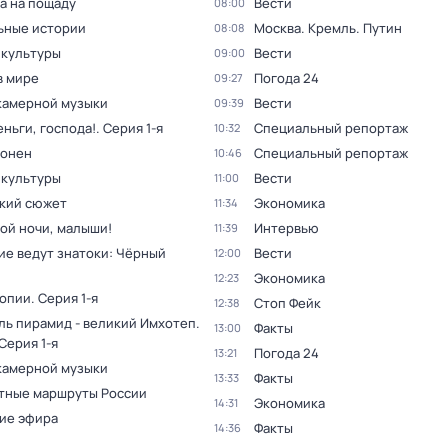
а на пощаду
Вести
08:00
ьные истории
Москва. Кремль. Путин
08:08
 культуры
Вести
09:00
в мире
Погода 24
09:27
камерной музыки
Вести
09:39
ньги, господа!
. Серия 1-я
Специальный репортаж
10:32
оонен
Специальный репортаж
10:46
 культуры
Вести
11:00
кий сюжет
Экономика
11:34
ой ночи, малыши!
Интервью
11:39
ие ведут знатоки: Чёрный
Вести
12:00
Экономика
12:23
топии
. Серия 1-я
Стоп Фейк
12:38
ль пирамид - великий Имхотеп
.
Факты
13:00
 Серия 1-я
Погода 24
13:21
камерной музыки
Факты
13:33
тные маршруты России
Экономика
14:31
ие эфира
Факты
14:36