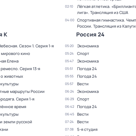
Лёгкая атлетика. «Бриллиант
02:10
лига». Трансляция из США
Спортивная гимнастика. Чем
04:00
России. Трансляция из Калуги
я К
Россия 24
Небесная
. Сезон 1
. Серия 1-я
Экономика
05:20
 мирового кино
Спорт
05:24
ная Елена
Экономика
05:47
 ремесло
. Серия 13-я
Погода 24
05:51
 о животных
Погода 24
05:55
 культуры
Вести
05:57
тные маршруты России
Экономика
06:24
бродяга
. Серия 1-я
Спорт
06:29
лённое время
Погода 24
06:42
 культуры
Вести
06:45
и земли русской
Вести
07:24
изни
5-я студия
07:38