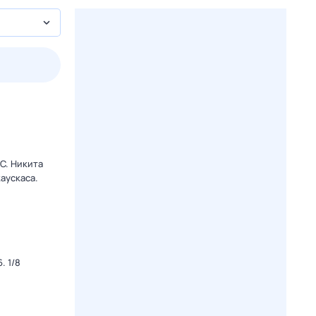
пт
1 авг,
сб
2 авг,
вс
3 авг,
пн
4 авг,
вт
Вчера
Сегод
C. Никита
аускаса.
. 1/8