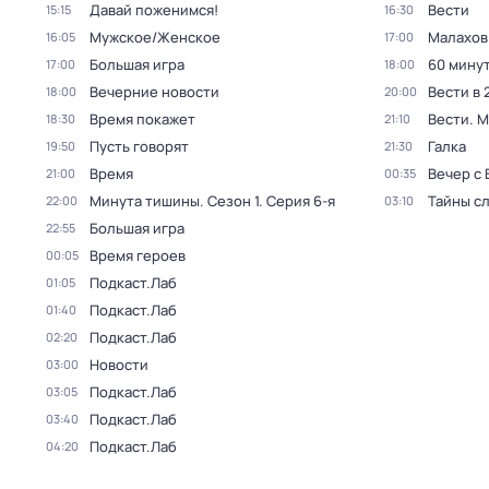
Давай поженимся!
Вести
15:15
16:30
Мужское/Женское
Малахов
16:05
17:00
Большая игра
60 мину
17:00
18:00
Вечерние новости
Вести в 
18:00
20:00
Время покажет
Вести. 
18:30
21:10
Пусть говорят
Галка
19:50
21:30
Время
Вечер с
21:00
00:35
Минута тишины
. Сезон 1
. Серия 6-я
Тайны с
22:00
03:10
Большая игра
22:55
Время героев
00:05
Подкаст.Лаб
01:05
Подкаст.Лаб
01:40
Подкаст.Лаб
02:20
Новости
03:00
Подкаст.Лаб
03:05
Подкаст.Лаб
03:40
Подкаст.Лаб
04:20