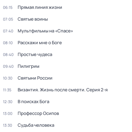
Прямая линия жизни
06:15
Святые воины
07:05
Мультфильмы на «Спасе»
07:40
Расскажи мне о Боге
08:10
Простые чудеса
08:40
Пилигрим
09:40
Святыни России
10:30
Византия. Жизнь после смерти
. Серия 2-я
11:35
В поисках Бога
12:30
Профессор Осипов
13:00
Судьба человека
13:30