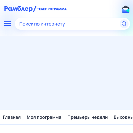
Поиск по интернету
Главная
Моя программа
Премьеры недели
Выходн