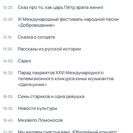
Сказ про то, как царь Пётр арапа женил
10:25
XI Международный фестиваль народной песни
12:00
«Добровидение»
Сказка о солдате
13:10
Рассказы из русской истории
13:30
Садко
14:55
Парад лауреатов XXVI Международного
16:25
телевизионного конкурса юных музыкантов
«Щелкунчик»
Семь стариков и одна девушка
18:05
Новости культуры
19:30
Михайло Ломоносов
19:45
Мы желаем счастья вам!. Юбилейный концерт
21:30