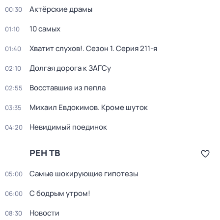
Актёрские драмы
00:30
10 самых
01:10
Хватит слухов!
. Сезон 1
. Серия 211-я
01:40
Долгая дорога к ЗАГСу
02:10
Восставшие из пепла
02:55
Михаил Евдокимов. Кроме шуток
03:35
Невидимый поединок
04:20
РЕН ТВ
Самые шoкиpующие гипотезы
05:00
С бодрым утром!
06:00
Новости
08:30