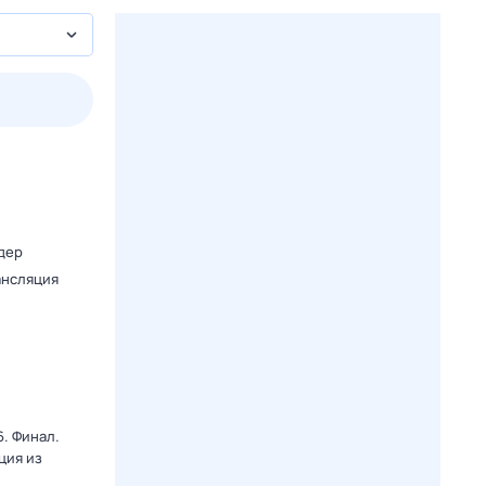
3 авг,
пн
4 авг,
вт
5 авг,
ср
6 авг,
чт
Вчера
Сегодня
дер
ансляция
. Финал.
ция из