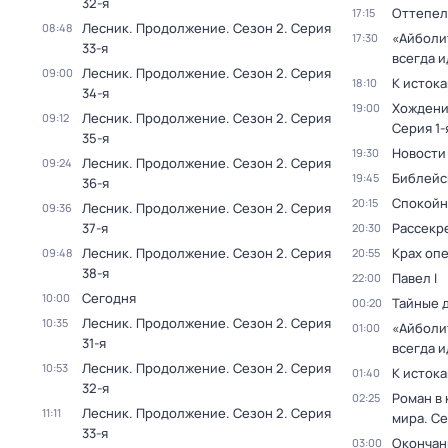
32-я
Оттепель
17:15
Лесник. Продолжение
. Сезон 2
. Серия
08:48
«Айболи
17:30
33-я
всегда и
Лесник. Продолжение
. Сезон 2
. Серия
09:00
К исток
18:10
34-я
Хождени
19:00
Лесник. Продолжение
. Сезон 2
. Серия
09:12
Серия 1-
35-я
Новости
19:30
Лесник. Продолжение
. Сезон 2
. Серия
09:24
Библейс
19:45
36-я
Спокойн
20:15
Лесник. Продолжение
. Сезон 2
. Серия
09:36
37-я
Рассекр
20:30
Лесник. Продолжение
. Сезон 2
. Серия
Крах оп
09:48
20:55
38-я
Павел I
22:00
Сегодня
10:00
Тайные 
00:20
Лесник. Продолжение
. Сезон 2
. Серия
10:35
«Айболи
01:00
31-я
всегда и
Лесник. Продолжение
. Сезон 2
. Серия
10:53
К исток
01:40
32-я
Роман в
02:25
Лесник. Продолжение
. Сезон 2
. Серия
11:11
мира
. Се
33-я
Окончан
03:00