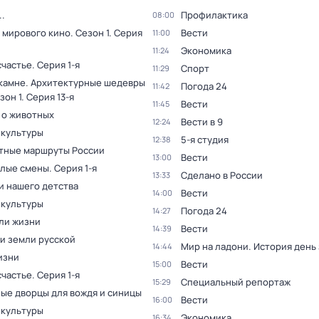
.
Профилактика
08:00
 мирового кино
. Сезон 1
. Серия
Вести
11:00
Экономика
11:24
счастье
. Серия 1-я
Спорт
11:29
 камне. Архитектурные шедевры
Погода 24
11:42
зон 1
. Серия 13-я
Вести
11:45
 о животных
Вести в 9
12:24
 культуры
5-я студия
12:38
тные маршруты России
Вести
13:00
ёлые смены
. Серия 1-я
Сделано в России
13:33
и нашего детства
Вести
14:00
 культуры
Погода 24
14:27
ли жизни
Вести
14:39
и земли русской
Мир на ладони. История день
14:44
изни
Вести
15:00
счастье
. Серия 1-я
Специальный репортаж
15:29
ые дворцы для вождя и синицы
Вести
16:00
 культуры
Экономика
16:34