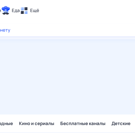
и
Еда
Ещё
Почта
рнету
ия и отдых
Поиск
Погода
ТВ-программа
и и тренды
 ситуации
 вместе
Помощь
одные
Кино и сериалы
Бесплатные каналы
Детские