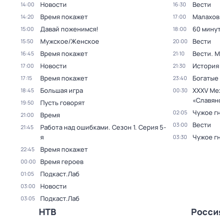
Новости
Вести
14:00
16:30
Время покажет
Малахов
14:20
17:00
Давай поженимся!
60 мину
15:00
18:00
Мужское/Женское
Вести
15:50
20:00
Время покажет
Вести. 
16:45
21:10
Новости
История
17:00
21:30
Время покажет
Богатые
17:15
23:40
Большая игра
XXXV Ме
18:45
00:30
«Славян
Пусть говорят
19:50
Чужое г
02:05
Время
21:00
Вести
03:00
Работа над ошибками
. Сезон 1
. Серия 5-
21:45
я
Чужое г
03:30
Время покажет
22:45
Время героев
00:00
Подкаст.Лаб
01:05
Новости
03:00
Подкаст.Лаб
03:05
НТВ
Росси