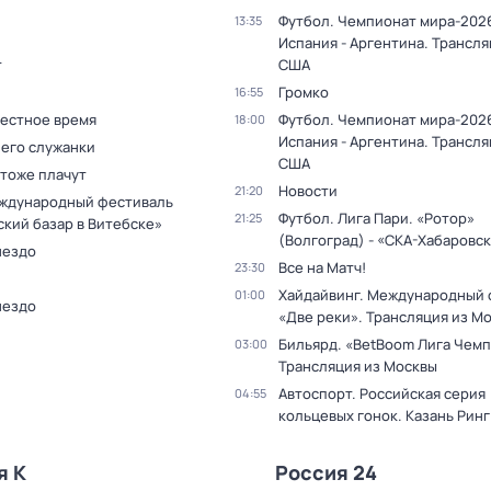
Футбол. Чемпионат мира-2026
13:35
Испания - Аргентина. Трансля
т
США
Громко
16:55
Местное время
Футбол. Чемпионат мира-2026
18:00
Испания - Аргентина. Трансля
 его служанки
США
 тоже плачут
Новости
21:20
ждународный фестиваль
Футбол. Лига Пари. «Ротор»
21:25
ский базар в Витебске»
(Волгоград) - «СКА-Хабаровс
нездо
Все на Матч!
23:30
Хайдайвинг. Международный 
01:00
нездо
«Две реки». Трансляция из М
Бильярд. «BetBoom Лига Чемп
03:00
Трансляция из Москвы
Автоспорт. Российская серия
04:55
кольцевых гонок. Казань Ринг
я К
Россия 24