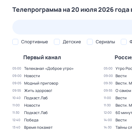
Телепрограмма на 20 июля 2026 года 
25 июл,
сб
26 июл,
вс
27 июл,
пн
28 июл,
вт
Спортивные
Детские
Сериалы
Первый канал
Росси
Телеканал «Доброе утро»
Утро Ро
05:00
05:00
Новости
Вести
09:00
09:00
Модный приговор
Вести. 
09:05
09:30
Жить здорово!
О самом
09:55
09:55
Подкаст.Лаб
Вести
10:40
11:00
Новости
Вести. 
11:00
11:30
Подкаст.Лаб
60 мину
11:30
12:00
Победа
Вести
12:40
14:00
Время покажет
Тайны с
13:40
14:30