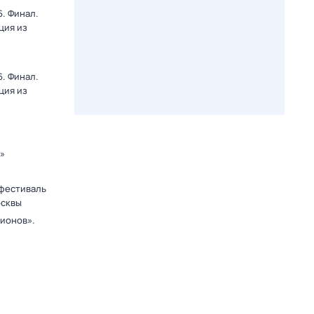
. Финал.
ция из
. Финал.
ция из
к»
фестиваль
осквы
ионов».