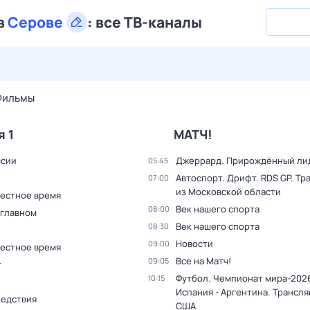
в
Серове
:
все ТВ-каналы
29 июл,
ср
30 июл,
чт
31 июл,
пт
1 авг,
сб
2 авг,
вс
Фильмы
я 1
МАТЧ!
ссии
Джеррард. Прирождённый ли
05:45
Автоспорт. Дрифт. RDS GP. Тр
07:00
из Московской области
Местное время
Век нашего спорта
08:00
 главном
Век нашего спорта
08:30
Новости
09:00
Местное время
Все на Матч!
09:05
т
Футбол. Чемпионат мира-2026
10:15
Испания - Аргентина. Трансля
ледствия
США