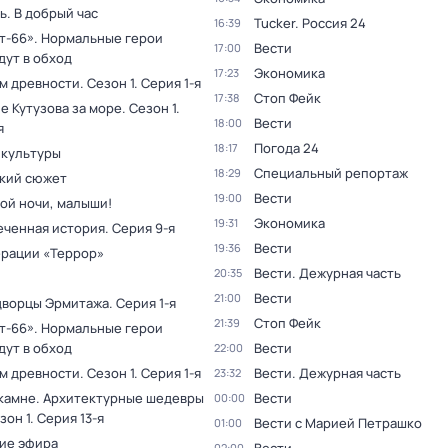
. В добрый час
Tucker. Россия 24
16:39
т-66». Нормальные герои
Вести
17:00
дут в обход
Экономика
17:23
ам древности
. Сезон 1
. Серия 1-я
Стоп Фейк
17:38
е Кутузова за море
. Сезон 1
.
Вести
18:00
я
Погода 24
18:17
 культуры
Специальный репортаж
18:29
кий сюжет
Вести
19:00
ой ночи, малыши!
Экономика
19:31
еченная история
. Серия 9-я
Вести
19:36
ерации «Террор»
Вести. Дежурная часть
20:35
Вести
21:00
дворцы Эрмитажа
. Серия 1-я
Стоп Фейк
21:39
т-66». Нормальные герои
дут в обход
Вести
22:00
ам древности
. Сезон 1
. Серия 1-я
Вести. Дежурная часть
23:32
 камне. Архитектурные шедевры
Вести
00:00
зон 1
. Серия 13-я
Вести с Марией Петрашко
01:00
ие эфира
02:00