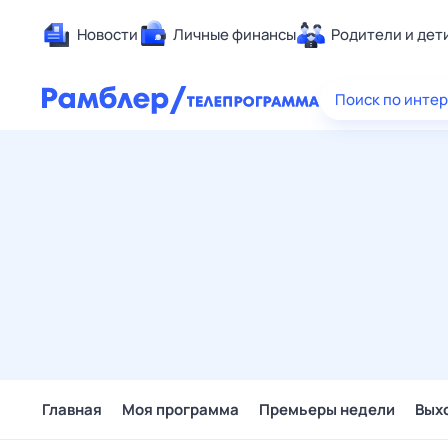
Новости
Личные финансы
Родители и дет
Здоровье
Поиск по инте
Развлечен
Дом и уют
Спорт
Карьера
Авто
Технологи
Жизненные
Сберегаем
Гороскопы
Главная
Моя программа
Премьеры недели
Вых