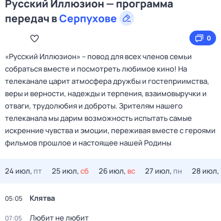
Русский Иллюзион — программа
передач в
Серпухове
0
«Русский Иллюзион» – повод для всех членов семьи
собраться вместе и посмотреть любимое кино! На
телеканале царит атмосфера дружбы и гостеприимства,
веры и верности, надежды и терпения, взаимовыручки и
отваги, трудолюбия и доброты. Зрителям нашего
телеканала мы дарим возможность испытать самые
искренние чувства и эмоции, переживая вместе с героями
фильмов прошлое и настоящее нашей Родины
24 июл,
пт
25 июл,
сб
26 июл,
вс
27 июл,
пн
28 июл,
Клятва
05:05
Любит не любит
07:05