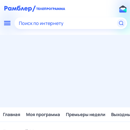
Поиск по интернету
Главная
Моя программа
Премьеры недели
Выходн