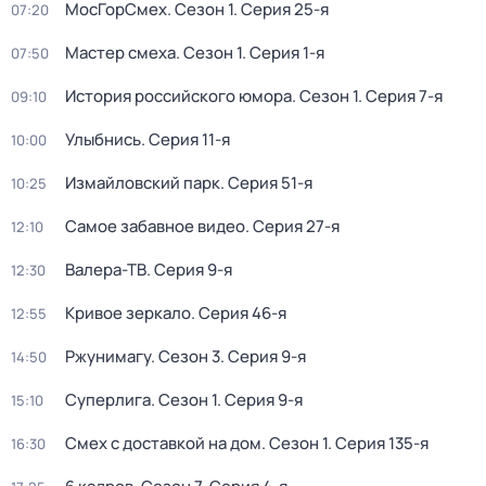
МосГорСмех
. Сезон 1
. Серия 25-я
07:20
Мастер смеха
. Сезон 1
. Серия 1-я
07:50
История российского юмора
. Сезон 1
. Серия 7-я
09:10
Улыбнись
. Серия 11-я
10:00
Измайловский парк
. Серия 51-я
10:25
Самое забавное видео
. Серия 27-я
12:10
Валера-ТВ
. Серия 9-я
12:30
Кривое зеркало
. Серия 46-я
12:55
Ржунимагу
. Сезон 3
. Серия 9-я
14:50
Суперлига
. Сезон 1
. Серия 9-я
15:10
Смех с доставкой на дом
. Сезон 1
. Серия 135-я
16:30