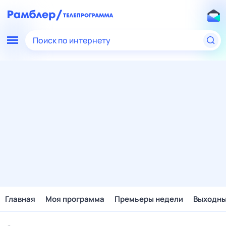
Поиск по интернету
Главная
Моя программа
Премьеры недели
Выходн