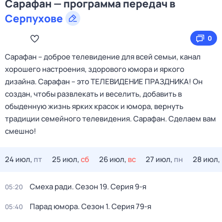
Сарафан — программа передач в
Серпухове
0
Сарафан – доброе телевидение для всей семьи, канал
хорошего настроения, здорового юмора и яркого
дизайна. Сарафан – это ТЕЛЕВИДЕНИЕ ПРАЗДНИКА! Он
создан, чтобы развлекать и веселить, добавить в
обыденную жизнь ярких красок и юмора, вернуть
традиции семейного телевидения. Сарафан. Сделаем вам
смешно!
24 июл,
пт
25 июл,
сб
26 июл,
вс
27 июл,
пн
28 июл,
Смеха ради
. Сезон 19
. Серия 9-я
05:20
Парад юмора
. Сезон 1
. Серия 79-я
05:40