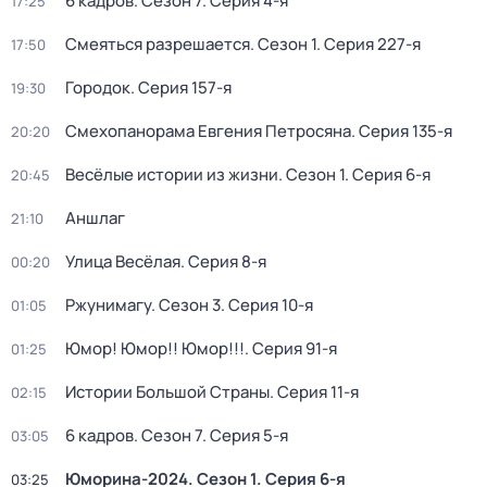
6 кадров
. Сезон 7
. Серия 4-я
17:25
Смеяться разрешается
. Сезон 1
. Серия 227-я
17:50
Городок
. Серия 157-я
19:30
Смехопанорама Евгения Петросяна
. Серия 135-я
20:20
Весёлые истории из жизни
. Сезон 1
. Серия 6-я
20:45
Аншлаг
21:10
Улица Весёлая
. Серия 8-я
00:20
Ржунимагу
. Сезон 3
. Серия 10-я
01:05
Юмор! Юмор!! Юмор!!!
. Серия 91-я
01:25
Истории Большой Страны
. Серия 11-я
02:15
6 кадров
. Сезон 7
. Серия 5-я
03:05
Юморина-2024
. Сезон 1
. Серия 6-я
03:25